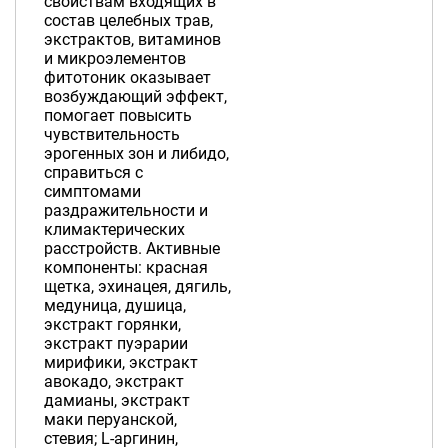
свойствам входящих в
состав целебных трав,
экстрактов, витаминов
и микроэлементов
фитотоник оказывает
возбуждающий эффект,
помогает повысить
чувствительность
эрогенных зон и либидо,
справиться с
симптомами
раздражительности и
климактерических
расстройств. Активные
компоненты: красная
щетка, эхинацея, дягиль,
медуница, душица,
экстракт горянки,
экстракт пуэрарии
мирифики, экстракт
авокадо, экстракт
дамианы, экстракт
маки перуанской,
стевия; L-аргинин,