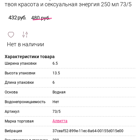
твоя красота и сексуальная энергия 250 мл 73/5
432 руб.
480 руб.
сравнить
ИЗБРАННОЕ
и
Характеристики товара
Ширина упаковки
6.5
Высота упаковки
13.5
Длина упаковки
6
Основа
Водная
Водонепроницаемость
Нет
Артикул
73/5
Алвитта
Марка торговая
Вибрация
37ceaf52-899e-11ec-8a64-00155d015e00