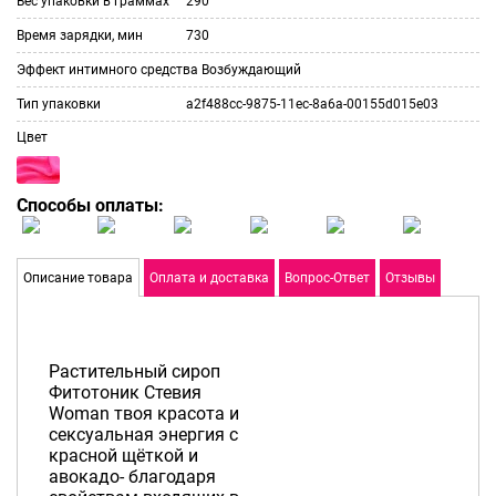
Вес упаковки в граммах
290
Время зарядки, мин
730
Эффект интимного средства
Возбуждающий
Тип упаковки
a2f488cc-9875-11ec-8a6a-00155d015e03
Цвет
Способы оплаты:
Описание товара
Оплата и доставка
Вопрос-Ответ
Отзывы
Растительный сироп
Фитотоник Стевия
Woman твоя красота и
сексуальная энергия с
красной щёткой и
авокадо- благодаря