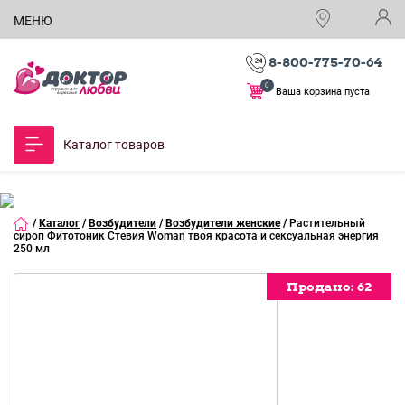
МЕНЮ
8-800-775-70-64
0
Ваша корзина пуста
Каталог товаров
/
Каталог
/
Возбудители
/
Возбудители женские
/
Растительный
сироп Фитотоник Стевия Woman твоя красота и сексуальная энергия
250 мл
Продано:
Продано:
Продано:
Продано:
Продано:
Продано:
Продано:
62
62
62
62
62
62
62