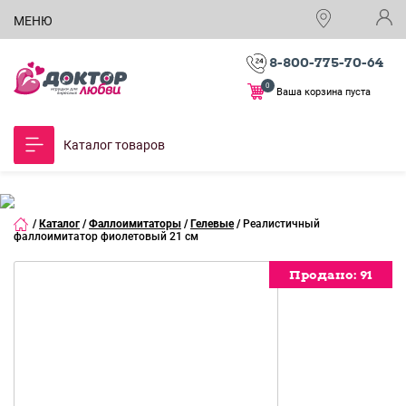
МЕНЮ
8-800-775-70-64
0
Ваша корзина пуста
Каталог товаров
/
Каталог
/
Фаллоимитаторы
/
Гелевые
/
Реалистичный
фаллоимитатор фиолетовый 21 см
Продано:
Продано:
Продано:
Продано:
Продано:
Продано:
Продано:
Продано:
Продано:
91
91
91
91
91
91
91
91
91