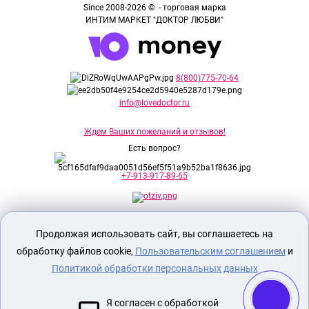
Since 2008-2026 © - торговая марка
ИНТИМ МАРКЕТ "ДОКТОР ЛЮБВИ"
8(800)775-70-64
info@lovedoctor.ru
Ждем Ваших пожеланий и отзывов!
Есть вопрос?
+7-913-917-89-65
Секс шоп Доктор Любви
предназначен
Продолжая использовать сайт, вы соглашаетесь на
исключительно для лиц старше 18 лет!
Вся продукция имеет знак EAC
обработку файлов cookie,
Пользовательским соглашением
и
Евразийского соответствия.
Политикой обработки персональных данных
О МАГАЗИНЕ
Я согласен с обработкой
ОПЛАТА И ДОСТАВКА