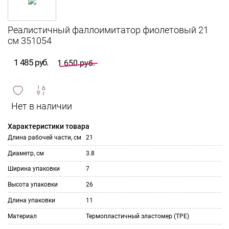
Реалистичный фаллоимитатор фиолетовый 21
см 351054
1 485 руб.
1 650 руб.
сравнить
ИЗБРАННОЕ
и
Характеристики товара
Длина рабочей части, см
21
Диаметр, см
3.8
Ширина упаковки
7
Высота упаковки
26
Длина упаковки
11
Материал
Термопластичный эластомер (TPE)