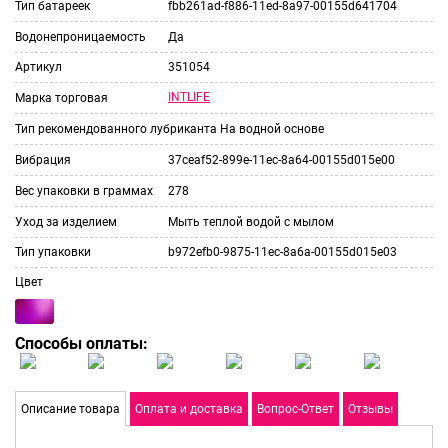
Тип батареек
fbb261ad-f886-11ed-8a97-00155d641704
Водонепроницаемость
Да
Артикул
351054
INTLIFE
Марка торговая
Тип рекомендованного лубриканта
На водной основе
Вибрация
37ceaf52-899e-11ec-8a64-00155d015e00
Вес упаковки в граммах
278
Уход за изделием
Мыть теплой водой с мылом
Тип упаковки
b972efb0-9875-11ec-8a6a-00155d015e03
Цвет
Способы оплаты:
Описание товара
Оплата и доставка
Вопрос-Ответ
Отзывы