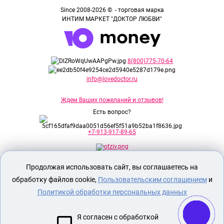
Since 2008-2026 © - торговая марка
ИНТИМ МАРКЕТ "ДОКТОР ЛЮБВИ"
8(800)775-70-64
info@lovedoctor.ru
Ждем Ваших пожеланий и отзывов!
Есть вопрос?
+7-913-917-89-65
Продолжая использовать сайт, вы соглашаетесь на
Секс шоп Доктор Любви
предназначен
исключительно для лиц старше 18 лет!
обработку файлов cookie,
Пользовательским соглашением
и
Вся продукция имеет знак EAC
Евразийского соответствия.
Политикой обработки персональных данных
О МАГАЗИНЕ
Я согласен с обработкой