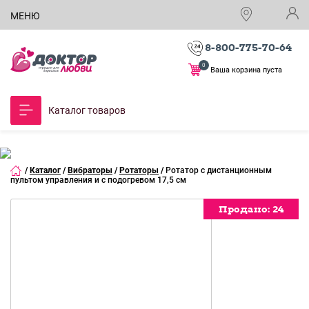
МЕНЮ
8-800-775-70-64
0
Ваша корзина пуста
Каталог товаров
/
Каталог
/
Вибраторы
/
Ротаторы
/
Ротатор с дистанционным
пультом управления и с подогревом 17,5 см
Продано:
Продано:
Продано:
24
24
24