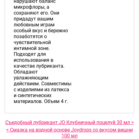
нарушают баланс
микрофлоры, а
сохраняют его. Они
придадут вашим
любовным играм
особый вкус и бережно
позаботятся о
чувствительной
интимной зоне.
Подходят для
использования в
качестве лубриканта.
Обладают
увлажняющим
действием. Совместимы
с изделиями из латекса
и синтетических
материалов. Объем 4 г.
Съедобный лубрикант JO Клубничный поцелуй 30 мл >
< Смазка на водной основе Joydrops со вкусом вишни
100 мл