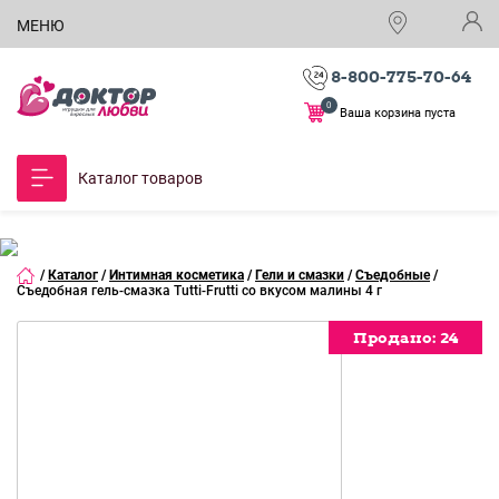
МЕНЮ
8-800-775-70-64
0
Ваша корзина пуста
Каталог товаров
/
Каталог
/
Интимная косметика
/
Гели и смазки
/
Съедобные
/
Съедобная гель-смазка Tutti-Frutti со вкусом малины 4 г
Продано:
Продано:
24
24