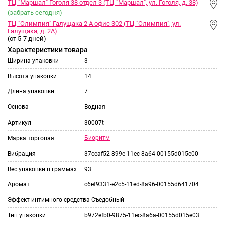
ТЦ "Маршал" Гоголя 38 отдел 3 (ТЦ "Маршал", ул. Гоголя, д. 38)
(забрать сегодня)
ТЦ "Олимпия" Галущака 2 А офис 302 (ТЦ "Олимпия", ул.
Галущака, д. 2А)
(от 5-7 дней)
Характеристики товара
Ширина упаковки
3
Высота упаковки
14
Длина упаковки
7
Основа
Водная
Артикул
30007t
Биоритм
Марка торговая
Вибрация
37ceaf52-899e-11ec-8a64-00155d015e00
Вес упаковки в граммах
93
Аромат
c6ef9331-e2c5-11ed-8a96-00155d641704
Эффект интимного средства
Съедобный
Тип упаковки
b972efb0-9875-11ec-8a6a-00155d015e03