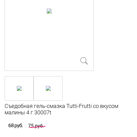
Съедобная гель-смазка Tutti-Frutti со вкусом
малины 4 г 30007t
68 руб.
75 руб.