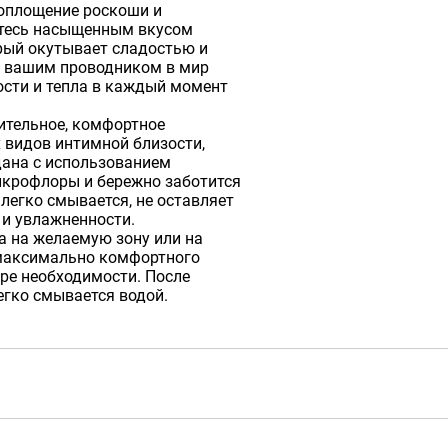
 воплощение роскоши и
йтесь насыщенным вкусом
рый окутывает сладостью и
т вашим проводником в мир
ости и тепла в каждый момент
ительное, комфортное
 видов интимной близости,
дана с использованием
микрофлоры и бережно заботится
e легко смывается, не оставляет
 и увлажненности.
а на желаемую зону или на
максимально комфортного
ре необходимости. После
егко смывается водой.