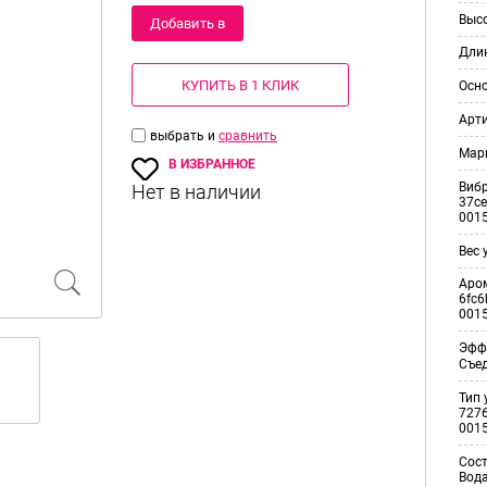
Выс
Добавить в
Дли
корзину
КУПИТЬ В 1 КЛИК
Осн
Арт
выбрать и
сравнить
Мар
В ИЗБРАННОЕ
Виб
37ce
001
Вес 
Аро
6fc6
001
Эфф
Съе
Тип 
7276
001
Сос
Вода