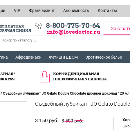
ции
VIP
Франчайзинг
Анонимность
Контакты
8-800-775-70-64
ЕСПЛАТНАЯ
Заказат
ОРЯЧАЯ ЛИНИЯ
info@lovedoctor.ru
тика
Афродизиаки
Фетиш и БДСМ
Эротическое белье
АТНАЯ*
КОНФИДЕНЦИАЛЬНАЯ
ВКА 24Ч
НЕПРОЗРАЧНАЯ УПАКОВКА
/
Съедобный лубрикант JO Gelato Double Chocolate двойной шоколад 120 мл
3 150 руб.
Хар
3 500 руб.
Шир