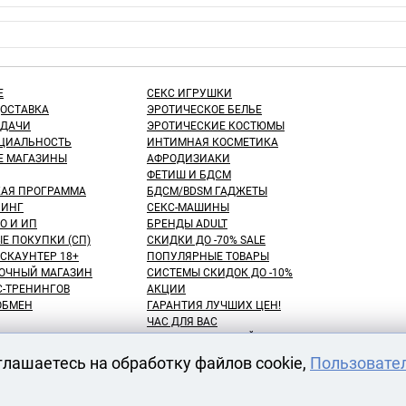
Е
СЕКС ИГРУШКИ
ДОСТАВКА
ЭРОТИЧЕСКОЕ БЕЛЬЕ
ЫДАЧИ
ЭРОТИЧЕСКИЕ КОСТЮМЫ
ЦИАЛЬНОСТЬ
ИНТИМНАЯ КОСМЕТИКА
Е МАГАЗИНЫ
АФРОДИЗИАКИ
ФЕТИШ И БДСМ
КАЯ ПРОГРАММА
БДСМ/BDSM ГАДЖЕТЫ
ИНГ
СЕКС-МАШИНЫ
О И ИП
БРЕНДЫ ADULT
Е ПОКУПКИ (СП)
СКИДКИ ДО -70% SALE
СКАУНТЕР 18+
ПОПУЛЯРНЫЕ ТОВАРЫ
ОЧНЫЙ МАГАЗИН
СИСТЕМЫ СКИДОК ДО -10%
С-ТРЕНИНГОВ
АКЦИИ
 ОБМЕН
ГАРАНТИЯ ЛУЧШИХ ЦЕН!
ЧАС ДЛЯ ВАС
NEW! ДЕНЬ ЗНАНИЙ!
КУПАТЕЛЕЙ
100 БОНУСНЫХ РУБЛЕЙ!
глашаетесь на обработку файлов cookie,
Пользовате
ВАРОВ
ОТЛОЖЕННЫЕ ТОВАРЫ
АРЕНДА СЕКС-МАШИН
АТЫ