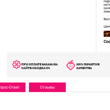
гид
нат
(шок
лим
Вкус
Цве
Сп
ПРИ ОПЛАТЕ ЗАКАЗА НА
100% ГАРАНТИЯ
САЙТЕ-СКИДКА 5%
КАЧЕСТВА
прос-Ответ
Отзывы