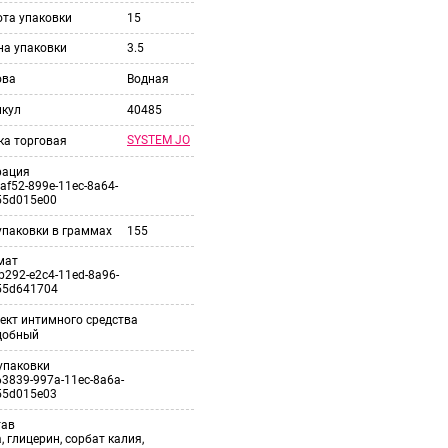
ота упаковки
15
на упаковки
3.5
ова
Водная
икул
40485
SYSTEM JO
ка торговая
рация
af52-899e-11ec-8a64-
55d015e00
упаковки в граммах
155
мат
b292-e2c4-11ed-8a96-
55d641704
ект интимного средства
добный
упаковки
3839-997a-11ec-8a6a-
55d015e03
тав
, глицерин, сорбат калия,