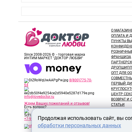
О МАГАЗИН
ОПЛАТА И 
ПУНКТЫ В
КОНФИДЕН
РОЗНИЧНЫ
Since 2008-2026 © - торговая марка
ФРАНШИЗА
ИНТИМ МАРКЕТ "ДОКТОР ЛЮБВИ"
ПАРТНЕРС
ДРОПШИПП
ОПТ ДЛЯ ОО
СОВМЕСТНЫ
8(800)775-70-
ПЕРВЫЙ ДИ
64
КРУГЛОСУТ
ЦЕНТР СЕК
info@lovedoctor.ru
ВОЗВРАТ И
Ждем Ваших пожеланий и отзывов!
СТАТЬИ
Есть вопрос?
НОВОСТИ
ОТЗЫВЫ ПО
Продолжая использовать сайт, вы со
+7-913-917-89-65
ОБЗОРЫ ТО
обработки персональных данных
ВАКАНСИИ
СЕРТИФИК