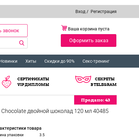
Вход
/
Регистрация
Ваша корзина пуста
ь звонок
Оформить заказ
Новинки
Хиты
Скидки до 90%
Секс-тренинг
СЕРТИФИКАТЫ
СЕКРЕТЫ
VIP ДИПЛОМЫ
В TELEGRAM
Продано:
Продано:
Продано:
Продано:
Продано:
43
43
43
43
43
актеристики товара
ина упаковки
3.5