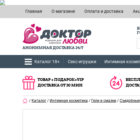
Главная
О магазине
Оплата и доставка
Ак
Б
Г
АНОНИМНАЯ ДОСТАВКА 24/7
Каталог 18+
Секс-игрушки
Интимная косме
ТОВАР + ПОДАРОК+VIP
БЕСПЛ
ДОСТАВКА ОТ 30 МИН
ДОСТА
/
Каталог
/
Интимная косметика
/
Гели и смазки
/
Съедобные