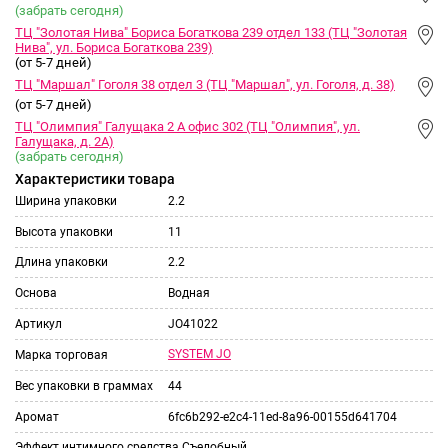
(забрать сегодня)
ТЦ "Золотая Нива" Бориса Богаткова 239 отдел 133 (ТЦ "Золотая
Нива", ул. Бориса Богаткова 239)
(от 5-7 дней)
ТЦ "Маршал" Гоголя 38 отдел 3 (ТЦ "Маршал", ул. Гоголя, д. 38)
(от 5-7 дней)
ТЦ "Олимпия" Галущака 2 А офис 302 (ТЦ "Олимпия", ул.
Галущака, д. 2А)
(забрать сегодня)
Характеристики товара
Ширина упаковки
2.2
Высота упаковки
11
Длина упаковки
2.2
Основа
Водная
Артикул
JO41022
SYSTEM JO
Марка торговая
Вес упаковки в граммах
44
Аромат
6fc6b292-e2c4-11ed-8a96-00155d641704
Эффект интимного средства
Съедобный