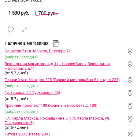
30 мл JO41022
1 530 руб.
1 700 руб.
сравнить
ИЗБРАННОЕ
и
Наличие в магазинах:
Блюхера 7 (пл. Маркса, Блюхера 7)
(забрать сегодня)
Вокзальная магистраль,д.1 (г. Новосибирск,Вокзальная
магистраль,д.1)
(от 5-7 дней)
Горский м-н 64 отдел 225 (Горский микрорайон 64, отдел 225)
(забрать сегодня)
Гурьевская 55 (Гурьевская 55)
(от 5-7 дней)
Красный проспект 188 (Красный проспект д. 188)
(забрать сегодня)
Пл. Карла Маркса, Покрышкина 6 (Пл. Карла Маркса, ул.
Покрышкина 6)
(от 5-7 дней)
Титова 200 (Титова, 200 )