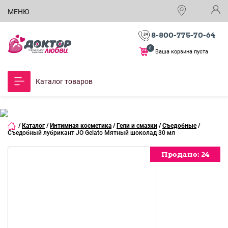
МЕНЮ
8-800-775-70-64
0
Ваша корзина пуста
Каталог товаров
/
Каталог
/
Интимная косметика
/
Гели и смазки
/
Съедобные
/
Съедобный лубрикант JO Gelato Мятный шоколад 30 мл
Продано:
Продано:
Продано:
Продано:
Продано:
Продано:
24
24
24
24
24
24