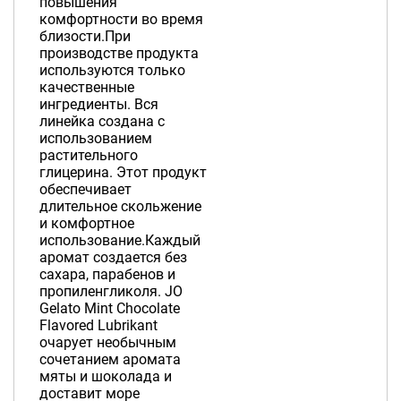
повышения
комфортности во время
близости.При
производстве продукта
используются только
качественные
ингредиенты. Вся
линейка создана с
использованием
растительного
глицерина. Этот продукт
обеспечивает
длительное скольжение
и комфортное
использование.Каждый
аромат создается без
сахара, парабенов и
пропиленгликоля. JO
Gelato Mint Chocolate
Flavored Lubrikant
очарует необычным
сочетанием аромата
мяты и шоколада и
доставит море