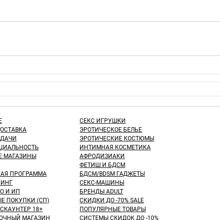
Е
СЕКС ИГРУШКИ
ДОСТАВКА
ЭРОТИЧЕСКОЕ БЕЛЬЕ
ЫДАЧИ
ЭРОТИЧЕСКИЕ КОСТЮМЫ
ЦИАЛЬНОСТЬ
ИНТИМНАЯ КОСМЕТИКА
Е МАГАЗИНЫ
АФРОДИЗИАКИ
ФЕТИШ И БДСМ
КАЯ ПРОГРАММА
БДСМ/BDSM ГАДЖЕТЫ
ИНГ
СЕКС-МАШИНЫ
О И ИП
БРЕНДЫ ADULT
Е ПОКУПКИ (СП)
СКИДКИ ДО -70% SALE
СКАУНТЕР 18+
ПОПУЛЯРНЫЕ ТОВАРЫ
ОЧНЫЙ МАГАЗИН
СИСТЕМЫ СКИДОК ДО -10%