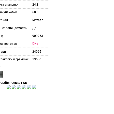
ота упаковки
24.8
на упаковки
60.5
ериал
Металл
онепроницаемость
Да
икул
909763
Diva
ка торговая
рация
24066
упаковки в граммах
13500
т
особы оплаты: