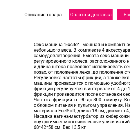
Описание товара
Оплата и доставка
Во
Секс-машина ''Excite'' - мощная и компакт
небольшого веса. В комплекте 4 аксессуара
самоудовлетворения. Высота секс-машины
регулировочного колеса, расположенного н
и длина штока позволяют использовать се
позах, от положения лежа, до положения ст
Регулировка частоты фрикций, а также вкл
машины производится с помощью удобного
фрикций регулируется в интервале от 4 до 
фрикции производится после остановки се
Частота фрикций: от 90 до 300 в минуту. К
с блоком питания и пультом управления. 
материала FeelSoft, длина 18 см, диаметр 4,
Насадка вагина-мастурбатор из киберкожи (
внутри имеет многочисленные усики из ки
68*42*58 см. Вес 13,5 кг