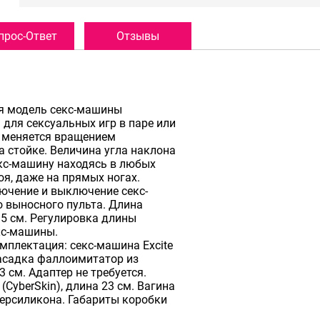
прос-Ответ
Отзывы
ная модель секс-машины
 для сексуальных игр в паре или
 меняется вращением
а стойке. Величина угла наклона
кс-машину находясь в любых
оя, даже на прямых ногах.
ючение и выключение секс-
 выносного пульта. Длина
15 см. Регулировка длины
кс-машины.
омплектация: секс-машина Excite
Насадка фаллоимитатор из
3 см. Адаптер не требуется.
CyberSkin), длина 23 см. Вагина
берсиликона. Габариты коробки