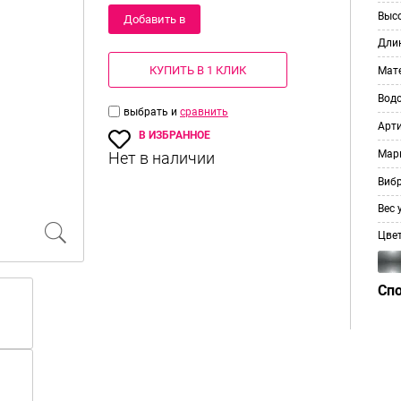
Выс
Добавить в
Дли
корзину
КУПИТЬ В 1 КЛИК
Мат
Вод
выбрать и
сравнить
Арт
В ИЗБРАННОЕ
Мар
Виб
Вес 
Цве
Сп