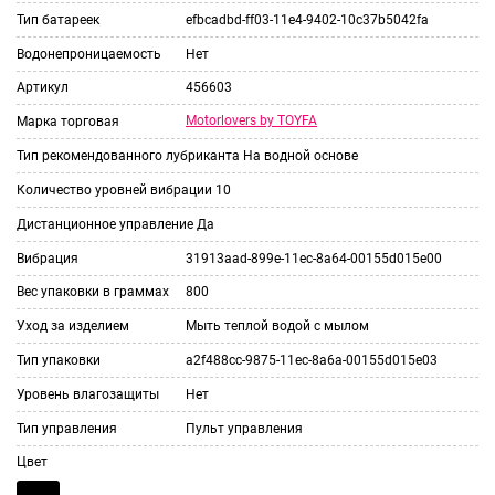
Тип батареек
efbcadbd-ff03-11e4-9402-10c37b5042fa
Водонепроницаемость
Нет
Артикул
456603
Motorlovers by TOYFA
Марка торговая
Тип рекомендованного лубриканта
На водной основе
Количество уровней вибрации
10
Дистанционное управление
Да
Вибрация
31913aad-899e-11ec-8a64-00155d015e00
Вес упаковки в граммах
800
Уход за изделием
Мыть теплой водой с мылом
Тип упаковки
a2f488cc-9875-11ec-8a6a-00155d015e03
Уровень влагозащиты
Нет
Тип управления
Пульт управления
Цвет