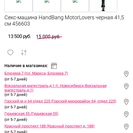
Секс-машина HandBang MotorLovers черная 41,5
см 456603
13 500 руб.
15 000 руб.
сравнить
ИЗБРАННОЕ
и
Наличие в магазинах:
Блюхера 7 (пл. Маркса, Блюхера 7)
(от 5-7 дней)
Вокзальная магистраль,д.1 (г. Новосибирск,Вокзальная
магистраль,д.1)
(от 5-7 дней)
Горский м-н 64 отдел 225 (Горский микрорайон 64, отдел 225)
(от 5-7 дней)
Гурьевская 55 (Гурьевская 55)
(от 5-7 дней)
Красный проспект 188 (Красный проспект д. 188)
(от 5-7 дней)