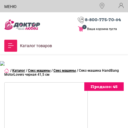
МЕНЮ
8-800-775-70-64
0
Ваша корзина пуста
Каталог товаров
/
Каталог
/
Секс машины
/
Секс машины
/
Секс-машина HandBang
MotorLovers черная 41,5 см
Продано:
Продано:
Продано:
Продано:
Продано:
Продано:
Продано:
Продано:
Продано:
Продано:
Продано:
Продано:
45
45
45
45
45
45
45
45
45
45
45
45