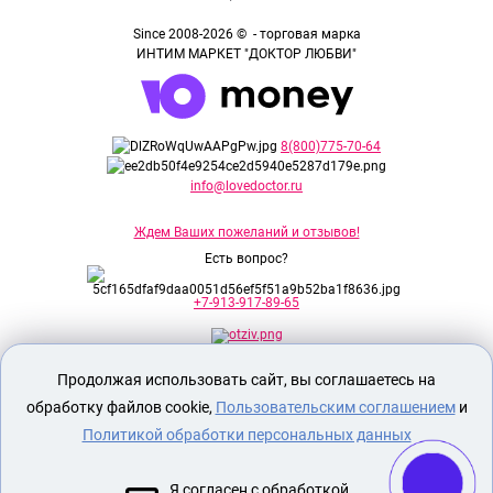
Since 2008-2026 © - торговая марка
ИНТИМ МАРКЕТ "ДОКТОР ЛЮБВИ"
8(800)775-70-64
info@lovedoctor.ru
Ждем Ваших пожеланий и отзывов!
Есть вопрос?
+7-913-917-89-65
Продолжая использовать сайт, вы соглашаетесь на
Секс шоп Доктор Любви
предназначен
исключительно для лиц старше 18 лет!
обработку файлов cookie,
Пользовательским соглашением
и
Вся продукция имеет знак EAC
Евразийского соответствия.
Политикой обработки персональных данных
О МАГАЗИНЕ
Я согласен с обработкой