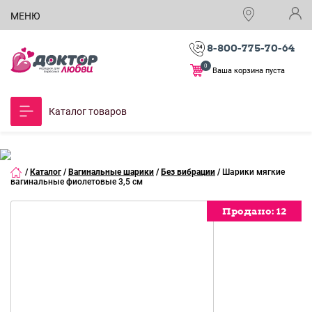
МЕНЮ
8-800-775-70-64
0
Ваша корзина пуста
Каталог товаров
/
Каталог
/
Вагинальные шарики
/
Без вибрации
/
Шарики мягкие
вагинальные фиолетовые 3,5 см
Продано:
Продано:
12
12