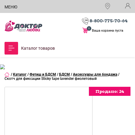
МЕНЮ
8-800-775-70-64
0
Ваша корзина пуста
Каталог товаров
/
Каталог
/
Фетиш и БДСМ
/
БДСМ
/
Аксессуары для бондажа
/
Скотч для фиксации Sticky tape lavender фиолетовый
Продано:
Продано:
Продано:
Продано:
24
24
24
24