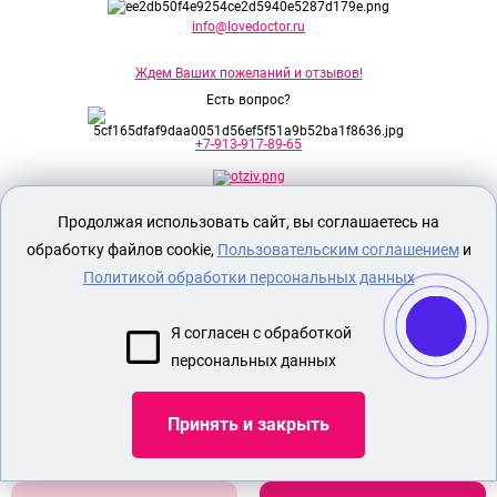
info@lovedoctor.ru
Ждем Ваших пожеланий и отзывов!
Есть вопрос?
+7-913-917-89-65
Продолжая использовать сайт, вы соглашаетесь на
Секс шоп Доктор Любви
предназначен
исключительно для лиц старше 18 лет!
обработку файлов cookie,
Пользовательским соглашением
и
Вся продукция имеет знак EAC
Евразийского соответствия.
Политикой обработки персональных данных
О МАГАЗИНЕ
Я согласен с обработкой
ОПЛАТА И ДОСТАВКА
персональных данных
СЕКС ИГРУШКИ
ЭРОТИЧЕСКОЕ БЕЛЬЕ
Принять и закрыть
Показать еще