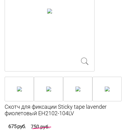
Скотч для фиксации Sticky tape lavender
фиолетовый EH2102-104LV
675 руб.
750 руб.