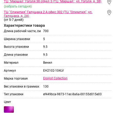
ТЦ "Маршал" Гоголя 38 отдел 3 (ТЦ "Маршал", ул. Гоголя, д. 38)
(забрать сегодня)
ТЦ "Олимпия" Галущака 2 А офис 302 (ТЦ "Олимпия", ул.
Галущака, д. 2А)
(от 5-7 дней)
Характеристики товара
Длина рабочей части, см
700
Ширина упаковки
5
Высота упаковки
9.5
Длина упаковки
9.5
Материал
Винил
Артикул
EH2102-104LV
EroHot Collection
Марка торговая
Вес упаковки в граммах
130
Тип упаковки
ef449bca-9873-11ec-8a6a-00155d015e03
Цвет