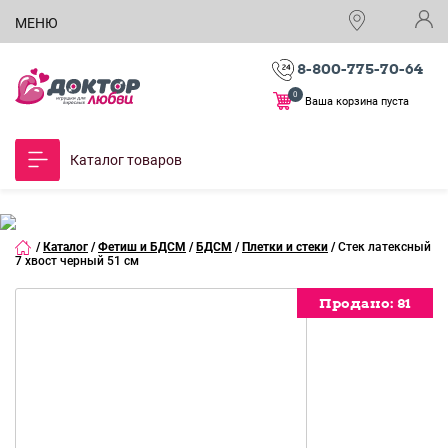
МЕНЮ
8-800-775-70-64
0
Ваша корзина пуста
Каталог товаров
/
Каталог
/
Фетиш и БДСМ
/
БДСМ
/
Плетки и стеки
/
Стек латексный
7 хвост черный 51 см
Продано:
Продано:
Продано:
81
81
81