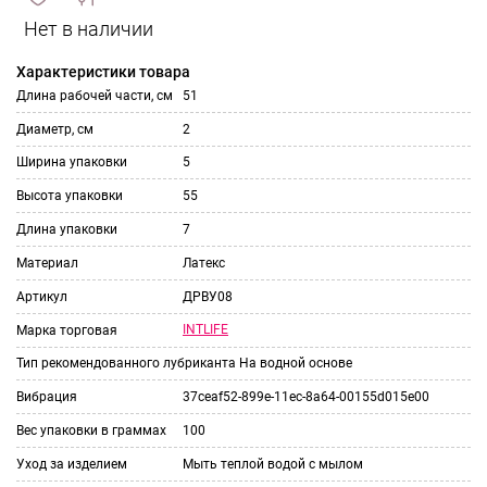
сравнить
ИЗБРАННОЕ
и
Характеристики товара
Длина рабочей части, см
51
Диаметр, см
2
Ширина упаковки
5
Высота упаковки
55
Длина упаковки
7
Материал
Латекс
Артикул
ДРВУ08
INTLIFE
Марка торговая
Тип рекомендованного лубриканта
На водной основе
Вибрация
37ceaf52-899e-11ec-8a64-00155d015e00
Вес упаковки в граммах
100
Уход за изделием
Мыть теплой водой с мылом