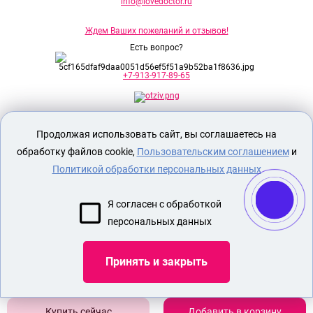
info@lovedoctor.ru
Ждем Ваших пожеланий и отзывов!
Есть вопрос?
+7-913-917-89-65
Секс шоп Доктор Любви
предназначен
Продолжая использовать сайт, вы соглашаетесь на
исключительно для лиц старше 18 лет!
Вся продукция имеет знак EAC
обработку файлов cookie,
Пользовательским соглашением
и
Евразийского соответствия.
Политикой обработки персональных данных
О МАГАЗИНЕ
Я согласен с обработкой
ОПЛАТА И ДОСТАВКА
персональных данных
СЕКС ИГРУШКИ
ЭРОТИЧЕСКОЕ БЕЛЬЕ
Принять и закрыть
БДСМ
СТИМУЛИРУЮЩАЯ НАСАДКА НА ПЕНИС
Добавить в корзину