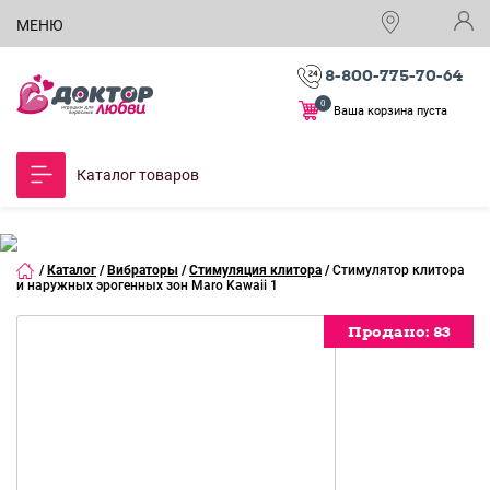
МЕНЮ
8-800-775-70-64
0
Ваша корзина пуста
Каталог товаров
/
Каталог
/
Вибраторы
/
Стимуляция клитора
/
Стимулятор клитора
и наружных эрогенных зон Maro Kawaii 1
Продано:
Продано:
Продано:
Продано:
Продано:
Продано:
Продано:
83
83
83
83
83
83
83