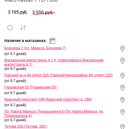
Maro Kawaii 1 TD-1308
3 195 руб.
3 550 руб.
сравнить
ИЗБРАННОЕ
и
Наличие в магазинах:
Блюхера 7 (пл. Маркса, Блюхера 7)
(от 5-7 дней)
Вокзальная магистраль,д.1 (г. Новосибирск,Вокзальная
магистраль,д.1)
(от 5-7 дней)
Горский м-н 64 отдел 225 (Горский микрорайон 64, отдел 225)
(от 5-7 дней)
Гурьевская 55 (Гурьевская 55)
(от 5-7 дней)
Красный проспект 188 (Красный проспект д. 188)
(от 5-7 дней)
Пл. Карла Маркса, Покрышкина 6 (Пл. Карла Маркса, ул.
Покрышкина 6)
(от 5-7 дней)
Титова 200 (Титова, 200 )