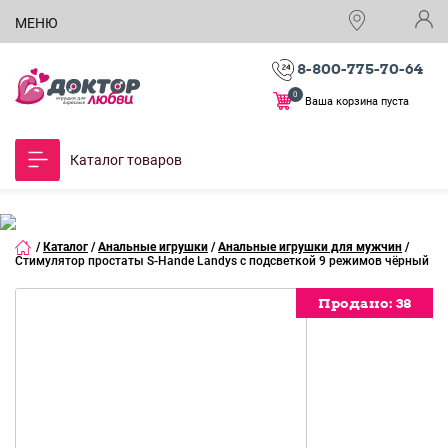
МЕНЮ
8-800-775-70-64
0
Ваша корзина пуста
Каталог товаров
/
Каталог
/
Анальные игрушки
/
Анальные игрушки для мужчин
/
Стимулятор простаты S-Hande Landys с подсветкой 9 режимов чёрный
Продано:
Продано:
Продано:
38
38
38