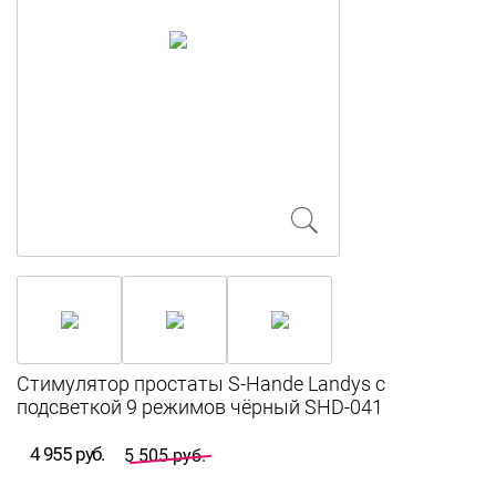
Стимулятор простаты S-Hande Landys с
подсветкой 9 режимов чёрный SHD-041
4 955 руб.
5 505 руб.