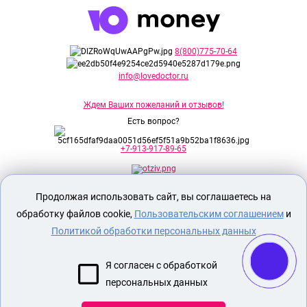
8(800)775-70-64
info@lovedoctor.ru
Ждем Ваших пожеланий и отзывов!
Есть вопрос?
+7-913-917-89-65
Продолжая использовать сайт, вы соглашаетесь на
Секс шоп Доктор Любви
предназначен
исключительно для лиц старше 18 лет!
обработку файлов cookie,
Пользовательским соглашением
и
Вся продукция имеет знак EAC
Евразийского соответствия.
Политикой обработки персональных данных
О МАГАЗИНЕ
Я согласен с обработкой
ОПЛАТА И ДОСТАВКА
персональных данных
СЕКС ИГРУШКИ