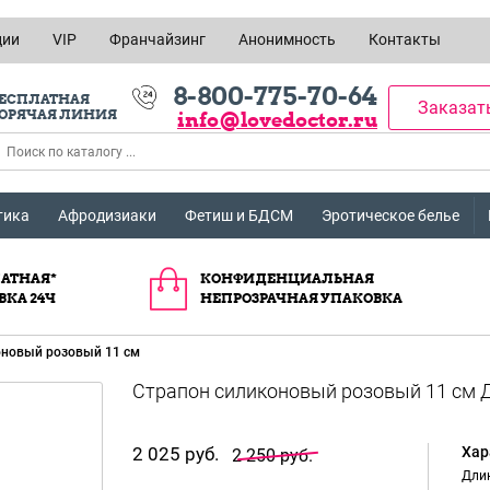
ции
VIP
Франчайзинг
Анонимность
Контакты
8-800-775-70-64
ЕСПЛАТНАЯ
Заказат
ОРЯЧАЯ ЛИНИЯ
info@lovedoctor.ru
тика
Афродизиаки
Фетиш и БДСМ
Эротическое белье
АТНАЯ*
КОНФИДЕНЦИАЛЬНАЯ
ВКА 24Ч
НЕПРОЗРАЧНАЯ УПАКОВКА
оновый розовый 11 см
2 025 руб.
Хар
2 250 руб.
Длин