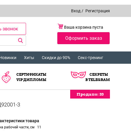
Вход
/
Регистрация
Ваша корзина пуста
ь звонок
Оформить заказ
Новинки
Хиты
Скидки до 90%
Секс-тренинг
СЕРТИФИКАТЫ
СЕКРЕТЫ
VIP ДИПЛОМЫ
В TELEGRAM
Продано:
33
актеристики товара
а рабочей части, см
11