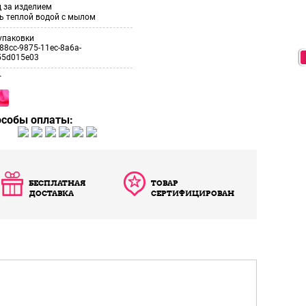
 за изделием
ь теплой водой с мылом
упаковки
88cc-9875-11ec-8a6a-
55d015e03
т
особы оплаты:
БЕСПЛАТНАЯ
ТОВАР
ДОСТАВКА
СЕРТИФИЦИРОВАН