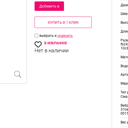
Диам
Добавить в
Шир
корзину
КУПИТЬ В 1 КЛИК
Выс
Дли
выбрать и
сравнить
Раз
В ИЗБРАННОЕ
fb24
10c
Мат
Вод
Арт
Мар
Тип
Смаз
Виб
37ce
001
Вес 