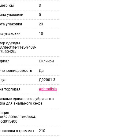
етр, см
3
ина упаковки
5
ота упаковки
23
на упаковки
18
мер одежды
37de-31fe-11e5-9408-
37b5042fa
ериал
Силикон
онепроницаемость
Да
икул
Д92001-3
Aphrodisia
ка торговая
 рекомендованного лубриканта
ка для анального секса
рация
af52-899e-11ec-8a64-
55d015e00
упаковки в граммах
210