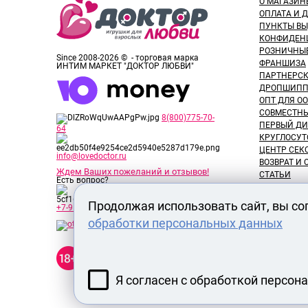
О МАГАЗИН
ОПЛАТА И 
ПУНКТЫ В
КОНФИДЕН
РОЗНИЧНЫ
Since 2008-2026 © - торговая марка
ФРАНШИЗА
ИНТИМ МАРКЕТ "ДОКТОР ЛЮБВИ"
ПАРТНЕРС
ДРОПШИПП
ОПТ ДЛЯ ОО
СОВМЕСТНЫ
8(800)775-70-
ПЕРВЫЙ ДИ
64
КРУГЛОСУТ
ЦЕНТР СЕК
info@lovedoctor.ru
ВОЗВРАТ И
Ждем Ваших пожеланий и отзывов!
СТАТЬИ
Есть вопрос?
НОВОСТИ
ОТЗЫВЫ ПО
Продолжая использовать сайт, вы со
+7-913-917-89-65
ОБЗОРЫ ТО
обработки персональных данных
ВАКАНСИИ
СЕРТИФИК
Секс шоп Доктор Любви
РАЗМЕРЫ 
предназначен исключительно
для лиц старше 18 лет! Вся
продукция имеет знак EAC
Я согласен с обработкой персон
Евразийского соответствия.