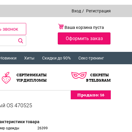
Вход
/
Регистрация
Ваша корзина пуста
ь звонок
Оформить заказ
Новинки
Хиты
Скидки до 90%
Секс-тренинг
СЕРТИФИКАТЫ
СЕКРЕТЫ
VIP ДИПЛОМЫ
В TELEGRAM
Продано:
Продано:
Продано:
16
16
16
актеристики товара
мер одежды
26399