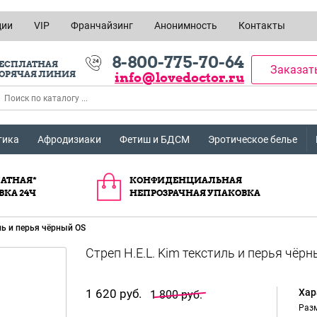
ции
VIP
Франчайзинг
Анонимность
Контакты
8-800-775-70-64
ЕСПЛАТНАЯ
Заказат
ОРЯЧАЯ ЛИНИЯ
info@lovedoctor.ru
тика
Афродизиаки
Фетиш и БДСМ
Эротическое белье
АТНАЯ*
КОНФИДЕНЦИАЛЬНАЯ
ВКА 24Ч
НЕПРОЗРАЧНАЯ УПАКОВКА
иль и перья чёрный OS
1 620 руб.
Хар
1 800 руб.
Раз