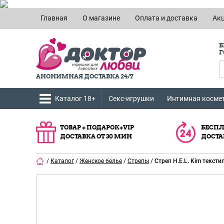
Главная
О магазине
Оплата и доставка
Ак
Б
Г
АНОНИМНАЯ ДОСТАВКА 24/7
Каталог 18+
Секс-игрушки
Интимная косме
ТОВАР + ПОДАРОК+VIP
БЕСПЛ
ДОСТАВКА ОТ 30 МИН
ДОСТА
/
Каталог
/
Женское белье
/
Стрепы
/
Стреп H.E.L. Kim текст