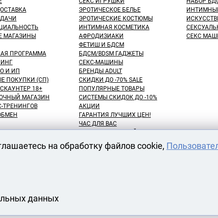
Е
СЕКС ИГРУШКИ
НАБОР БД
ДОСТАВКА
ЭРОТИЧЕСКОЕ БЕЛЬЕ
ИНТИМНЫ
ЫДАЧИ
ЭРОТИЧЕСКИЕ КОСТЮМЫ
ИСКУССТВ
ЦИАЛЬНОСТЬ
ИНТИМНАЯ КОСМЕТИКА
СЕКСУАЛЬ
Е МАГАЗИНЫ
АФРОДИЗИАКИ
СЕКС МАШ
ФЕТИШ И БДСМ
КАЯ ПРОГРАММА
БДСМ/BDSM ГАДЖЕТЫ
ИНГ
СЕКС-МАШИНЫ
О И ИП
БРЕНДЫ ADULT
Е ПОКУПКИ (СП)
СКИДКИ ДО -70% SALE
СКАУНТЕР 18+
ПОПУЛЯРНЫЕ ТОВАРЫ
ОЧНЫЙ МАГАЗИН
СИСТЕМЫ СКИДОК ДО -10%
С-ТРЕНИНГОВ
АКЦИИ
 ОБМЕН
ГАРАНТИЯ ЛУЧШИХ ЦЕН!
ЧАС ДЛЯ ВАС
NEW! ДЕНЬ ЗНАНИЙ!
КУПАТЕЛЕЙ
100 БОНУСНЫХ РУБЛЕЙ!
глашаетесь на обработку файлов cookie,
Пользовате
ВАРОВ
ОТЛОЖЕННЫЕ ТОВАРЫ
АРЕНДА СЕКС-МАШИН
АТЫ
ОДЕЖДЫ
альных данных