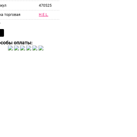
икул
470525
H.E.L.
ка торговая
т
особы оплаты: