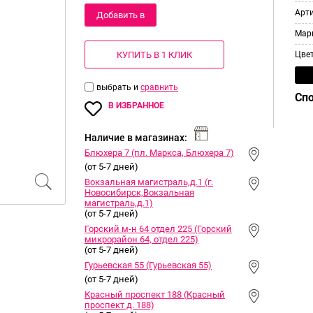
Арт
Добавить в
Мар
корзину
КУПИТЬ В 1 КЛИК
Цве
выбрать и
сравнить
Сп
В ИЗБРАННОЕ
Наличие в магазинах:
Блюхера 7 (пл. Маркса, Блюхера 7)
(от 5-7 дней)
Вокзальная магистраль,д.1 (г.
Новосибирск,Вокзальная
магистраль,д.1)
(от 5-7 дней)
Горский м-н 64 отдел 225 (Горский
микрорайон 64, отдел 225)
(от 5-7 дней)
Гурьевская 55 (Гурьевская 55)
(от 5-7 дней)
Красный проспект 188 (Красный
проспект д. 188)