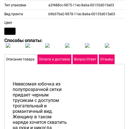
Тип упаковки
a2f488cc-9875-11ec-8a6a-00155d015e03
Вид принта
b9b07be2-9878-11ec-8a6a-00155d015e03
Цвет
Способы оплаты:
Описание товара
Оплата и доставка
Вопрос-Ответ
Отзывы
Невесомая юбочка из
полупрозрачной сетки
придает черным
трусикам с доступом
трогательный и
романтичный вид.
Женщину в таком
наряде хочется схватить
на руки и никогда