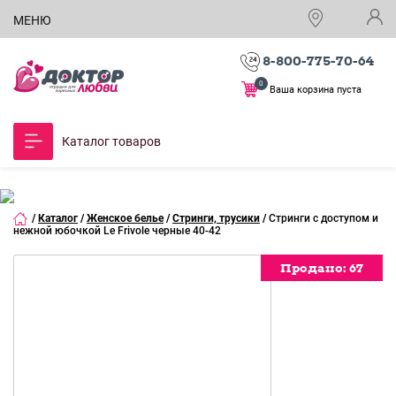
МЕНЮ
8-800-775-70-64
0
Ваша корзина пуста
Каталог товаров
/
Каталог
/
Женское белье
/
Стринги, трусики
/
Стринги с доступом и
нежной юбочкой Le Frivole черные 40-42
Продано:
Продано:
Продано:
Продано:
Продано:
Продано:
67
67
67
67
67
67