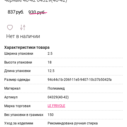
черные 40-42 04329(40-42)
837 руб.
930 руб.
сравнить
ИЗБРАННОЕ
и
Характеристики товара
Ширина упаковки
2.5
Высота упаковки
18
Длина упаковки
12.5
Размер одежды
94c44c1b-206f-11e5-9407-10c37b5042fa
Материал
Полиамид
Артикул
04329(40-42)
LE FRIVOLE
Марка торговая
Вес упаковки в граммах
150
Уход за изделием
Рекомендована ручная стирка