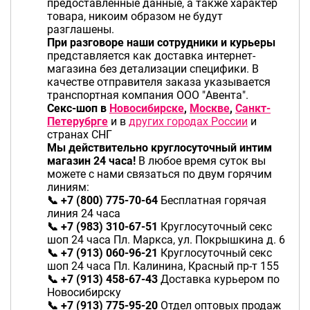
предоставленные данные, а также характер
товара, никоим образом не будут
разглашены.
При разговоре наши сотрудники и курьеры
представляется как доставка интернет-
магазина без детализации специфики.
В
качестве отправителя заказа указывается
транспортная компания ООО "Авента".
Секс-шоп в
Новосибирске
,
Москве
,
Санкт-
Петерубрге
и в
других городах России
и
странах СНГ
Мы действительно круглосуточный интим
магазин 24 часа!
В любое время суток вы
можете с нами связаться по двум горячим
линиям:
📞 +7 (800) 775-70-64
Бесплатная горячая
линия 24 часа
📞 +7 (983) 310-67-51
Круглосуточный секс
шоп 24 часа Пл. Маркса, ул. Покрышкина д. 6
📞 +7 (913) 060-96-21
Круглосуточный секс
шоп 24 часа Пл. Калинина, Красный пр-т 155
📞 +7 (913) 458-67-43
Доставка курьером по
Новосибирску
📞 +7 (913) 775-95-20
Отдел оптовых продаж