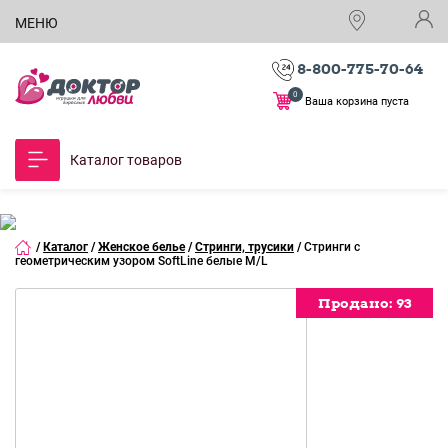
МЕНЮ
8-800-775-70-64
0
Ваша корзина пуста
Каталог товаров
/
Каталог
/
Женское белье
/
Стринги, трусики
/
Стринги с
геометрическим узором SoftLine белые M/L
Продано:
Продано:
93
93