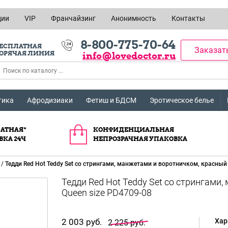
ции
VIP
Франчайзинг
Анонимность
Контакты
8-800-775-70-64
ЕСПЛАТНАЯ
Заказат
ОРЯЧАЯ ЛИНИЯ
info@lovedoctor.ru
тика
Афродизиаки
Фетиш и БДСМ
Эротическое белье
АТНАЯ*
КОНФИДЕНЦИАЛЬНАЯ
ВКА 24Ч
НЕПРОЗРАЧНАЯ УПАКОВКА
/
Тедди Red Hot Teddy Set со стрингами, манжетами и воротничком, красный 
Тедди Red Hot Teddy Set со стрингами
Queen size PD4709-08
2 003 руб.
Хар
2 225 руб.