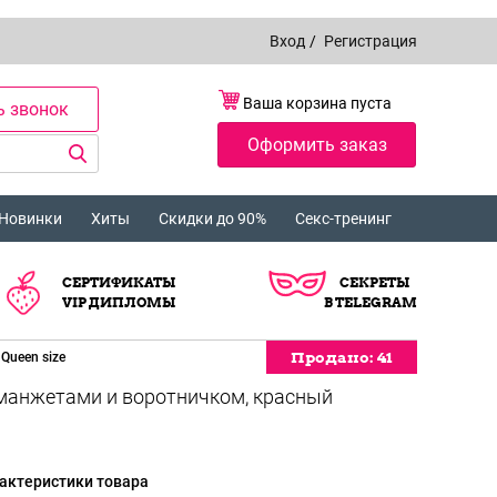
Вход
/
Регистрация
Ваша корзина пуста
ь звонок
Оформить заказ
Новинки
Хиты
Скидки до 90%
Секс-тренинг
СЕРТИФИКАТЫ
СЕКРЕТЫ
VIP ДИПЛОМЫ
В TELEGRAM
Продано:
41
Queen size
, манжетами и воротничком, красный
актеристики товара