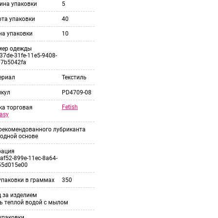
ина упаковки
5
ота упаковки
40
на упаковки
10
мер одежды
37de-31fe-11e5-9408-
37b5042fa
ериал
Текстиль
икул
PD4709-08
Fetish
ка торговая
asy
 рекомендованного лубриканта
одной основе
рация
af52-899e-11ec-8a64-
55d015e00
упаковки в граммах
350
 за изделием
ь теплой водой с мылом
упаковки