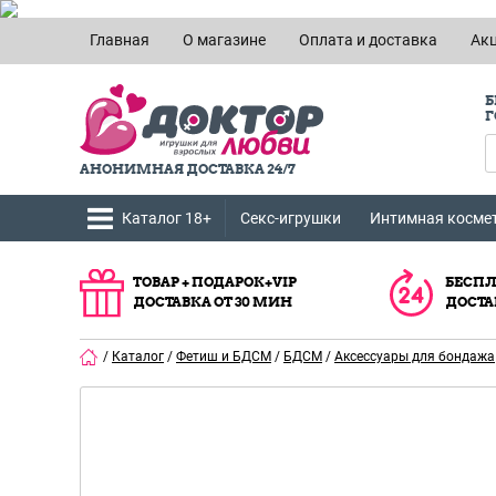
Главная
О магазине
Оплата и доставка
Ак
Б
Г
АНОНИМНАЯ ДОСТАВКА 24/7
Каталог 18+
Секс-игрушки
Интимная косме
ТОВАР + ПОДАРОК+VIP
БЕСПЛ
ДОСТАВКА ОТ 30 МИН
ДОСТА
/
Каталог
/
Фетиш и БДСМ
/
БДСМ
/
Аксессуары для бондажа