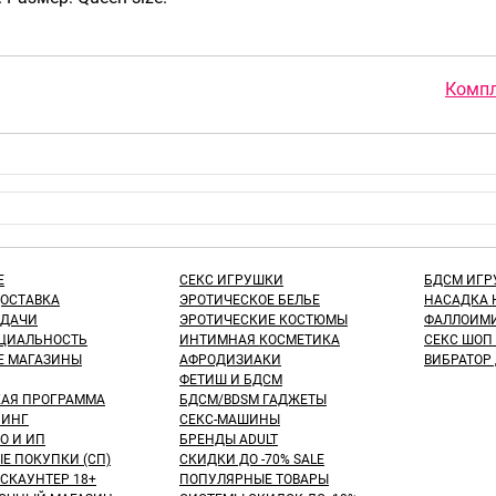
Компл
Е
СЕКС ИГРУШКИ
БДСМ ИГ
ДОСТАВКА
ЭРОТИЧЕСКОЕ БЕЛЬЕ
НАСАДКА 
ЫДАЧИ
ЭРОТИЧЕСКИЕ КОСТЮМЫ
ФАЛЛОИМИ
ЦИАЛЬНОСТЬ
ИНТИМНАЯ КОСМЕТИКА
СЕКС ШОП
Е МАГАЗИНЫ
АФРОДИЗИАКИ
ВИБРАТОР
ФЕТИШ И БДСМ
КАЯ ПРОГРАММА
БДСМ/BDSM ГАДЖЕТЫ
ИНГ
СЕКС-МАШИНЫ
О И ИП
БРЕНДЫ ADULT
Е ПОКУПКИ (СП)
СКИДКИ ДО -70% SALE
СКАУНТЕР 18+
ПОПУЛЯРНЫЕ ТОВАРЫ