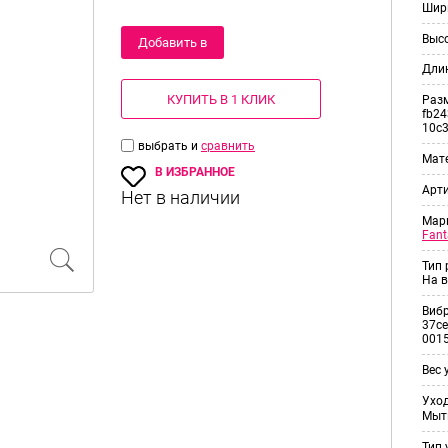
Шир
Выс
Добавить в
Дли
корзину
КУПИТЬ В 1 КЛИК
Раз
fb24
10c
выбрать и
сравнить
Мат
В ИЗБРАННОЕ
Арт
Мар
Fant
Тип
На в
Виб
37ce
001
Вес 
Уход
Мыт
Тип 