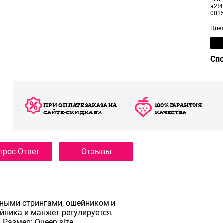
a2f4
001
Цве
Сп
ПРИ ОПЛАТЕ ЗАКАЗА НА
100% ГАРАНТИЯ
САЙТЕ-СКИДКА 5%
КАЧЕСТВА
прос-Ответ
Отзывы
рными стрингами, ошейником и
йника и манжет регулируется.
 Размер: Queen size.