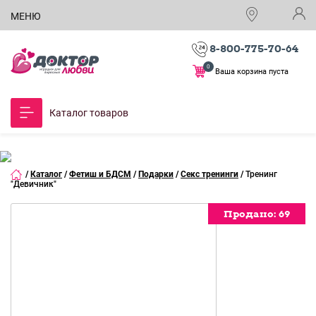
МЕНЮ
8-800-775-70-64
0
Ваша корзина пуста
Каталог товаров
/
Каталог
/
Фетиш и БДСМ
/
Подарки
/
Секс тренинги
/
Тренинг
"Девичник"
Продано:
Продано:
69
69