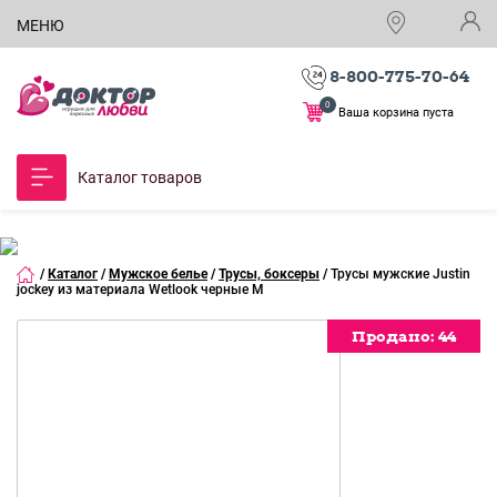
МЕНЮ
8-800-775-70-64
0
Ваша корзина пуста
Каталог товаров
/
Каталог
/
Мужское белье
/
Трусы, боксеры
/
Трусы мужские Justin
jockey из материала Wetlook черные M
Продано:
Продано:
Продано:
Продано:
44
44
44
44