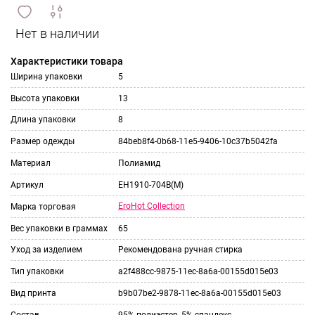
сравнить
ИЗБРАННОЕ
и
Характеристики товара
Ширина упаковки
5
Высота упаковки
13
Длина упаковки
8
Размер одежды
84beb8f4-0b68-11e5-9406-10c37b5042fa
Материал
Полиамид
Артикул
EH1910-704B(M)
EroHot Collection
Марка торговая
Вес упаковки в граммах
65
Уход за изделием
Рекомендована ручная стирка
Тип упаковки
a2f488cc-9875-11ec-8a6a-00155d015e03
Вид принта
b9b07be2-9878-11ec-8a6a-00155d015e03
Состав
95% полиэстер, 5% спандекс