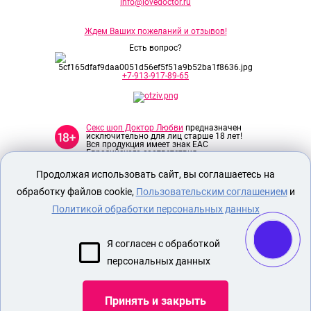
info@lovedoctor.ru
Ждем Ваших пожеланий и отзывов!
Есть вопрос?
+7-913-917-89-65
Секс шоп Доктор Любви
предназначен
исключительно для лиц старше 18 лет!
Вся продукция имеет знак EAC
Евразийского соответствия.
Продолжая использовать сайт, вы соглашаетесь на
О МАГАЗИНЕ
обработку файлов cookie,
Пользовательским соглашением
и
ОПЛАТА И ДОСТАВКА
Политикой обработки персональных данных
СЕКС ИГРУШКИ
Я согласен с обработкой
ЭРОТИЧЕСКОЕ БЕЛЬЕ
персональных данных
Показать еще
Принять и закрыть