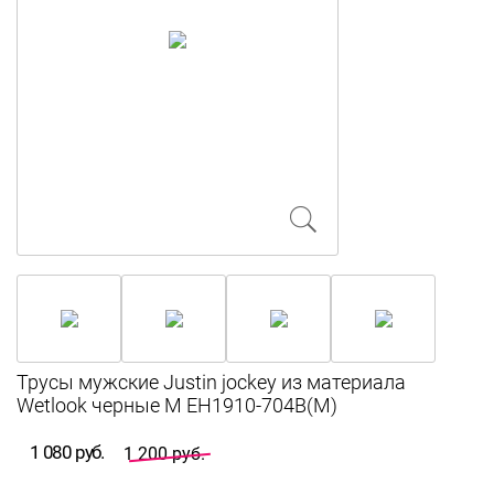
Трусы мужские Justin jockey из материала
Wetlook черные M EH1910-704B(M)
1 080 руб.
1 200 руб.