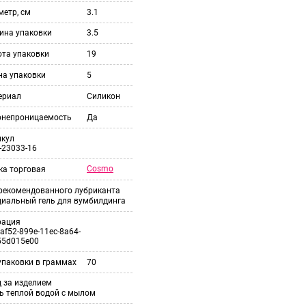
етр, см
3.1
ина упаковки
3.5
ота упаковки
19
на упаковки
5
ериал
Силикон
онепроницаемость
Да
икул
-23033-16
Cosmo
ка торговая
 рекомендованного лубриканта
циальный гель для вумбилдинга
рация
af52-899e-11ec-8a64-
55d015e00
упаковки в граммах
70
 за изделием
ь теплой водой с мылом