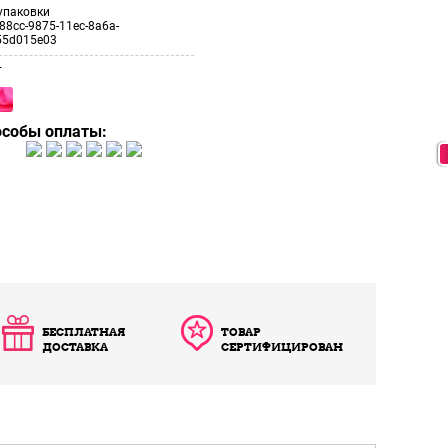
упаковки
88cc-9875-11ec-8a6a-
55d015e03
т
особы оплаты:
БЕСПЛАТНАЯ
ТОВАР
ДОСТАВКА
СЕРТИФИЦИРОВАН