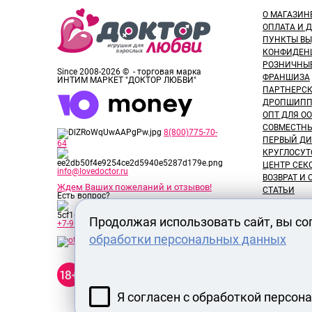
О МАГАЗИН
ОПЛАТА И 
ПУНКТЫ В
КОНФИДЕН
РОЗНИЧНЫ
Since 2008-2026 © - торговая марка
ФРАНШИЗА
ИНТИМ МАРКЕТ "ДОКТОР ЛЮБВИ"
ПАРТНЕРС
ДРОПШИПП
ОПТ ДЛЯ ОО
СОВМЕСТНЫ
8(800)775-70-
ПЕРВЫЙ ДИ
64
КРУГЛОСУТ
ЦЕНТР СЕК
info@lovedoctor.ru
ВОЗВРАТ И
Ждем Ваших пожеланий и отзывов!
СТАТЬИ
Есть вопрос?
НОВОСТИ
ОТЗЫВЫ ПО
Продолжая использовать сайт, вы со
+7-913-917-89-65
ОБЗОРЫ ТО
обработки персональных данных
ВАКАНСИИ
СЕРТИФИК
Секс шоп Доктор Любви
РАЗМЕРЫ 
предназначен исключительно
для лиц старше 18 лет! Вся
продукция имеет знак EAC
Я согласен с обработкой персон
Евразийского соответствия.