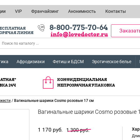
ции
VIP
Франчайзинг
Анонимность
Контакты
8-800-775-70-64
ЕСПЛАТНАЯ
Заказат
ОРЯЧАЯ ЛИНИЯ
info@lovedoctor.ru
тика
Афродизиаки
Фетиш и БДСМ
Эротическое белье
АТНАЯ*
КОНФИДЕНЦИАЛЬНАЯ
ВКА 24Ч
НЕПРОЗРАЧНАЯ УПАКОВКА
яжести
/
Вагинальные шарики Cosmo розовые 17 см
1 170 руб.
Хар
1 300 руб.
Длин