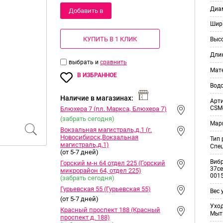
Диам
Добавить в
Шир
корзину
КУПИТЬ В 1 КЛИК
Выс
Дли
выбрать и
сравнить
Мат
В ИЗБРАННОЕ
Вод
Наличие в магазинах:
Арт
CSM
Блюхера 7 (пл. Маркса, Блюхера 7)
(забрать сегодня)
Мар
Вокзальная магистраль,д.1 (г.
Новосибирск,Вокзальная
Тип
магистраль,д.1)
Спе
(от 5-7 дней)
Виб
Горский м-н 64 отдел 225 (Горский
37ce
микрорайон 64, отдел 225)
001
(забрать сегодня)
Гурьевская 55 (Гурьевская 55)
Вес 
(от 5-7 дней)
Уход
Красный проспект 188 (Красный
Мыт
проспект д. 188)