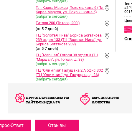
(забрать сегодня)
Тип 
Пл. Карла Маркса, Покрышкина 6 (Пл.
a2f4
Карла Маркса, ул. Покрышкина 6)
001
(забрать сегодня)
Цве
Титова 200 (Титова, 200 )
(от 5-7 дней)
ТЦ "Золотая Нива" Бориса Богаткова
Сп
239 отдел 133 (ТЦ "Золотая Нива", ул.
Бориса Богаткова 239)
(от 5-7 дней)
ТЦ "Маршал" Гоголя 38 отдел 3 (ТЦ
"Маршал", ул. Гоголя, д. 38)
(забрать сегодня)
ТЦ "Олимпия" Галущака 2 А офис 302
(ТЦ "Олимпия", ул. Галущака, д. 2А)
(забрать сегодня)
ПРИ ОПЛАТЕ ЗАКАЗА НА
100% ГАРАНТИЯ
САЙТЕ-СКИДКА 5%
КАЧЕСТВА
прос-Ответ
Отзывы