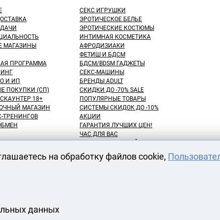
Е
СЕКС ИГРУШКИ
ДОСТАВКА
ЭРОТИЧЕСКОЕ БЕЛЬЕ
ЫДАЧИ
ЭРОТИЧЕСКИЕ КОСТЮМЫ
ЦИАЛЬНОСТЬ
ИНТИМНАЯ КОСМЕТИКА
Е МАГАЗИНЫ
АФРОДИЗИАКИ
ФЕТИШ И БДСМ
КАЯ ПРОГРАММА
БДСМ/BDSM ГАДЖЕТЫ
ИНГ
СЕКС-МАШИНЫ
О И ИП
БРЕНДЫ ADULT
Е ПОКУПКИ (СП)
СКИДКИ ДО -70% SALE
СКАУНТЕР 18+
ПОПУЛЯРНЫЕ ТОВАРЫ
ОЧНЫЙ МАГАЗИН
СИСТЕМЫ СКИДОК ДО -10%
С-ТРЕНИНГОВ
АКЦИИ
 ОБМЕН
ГАРАНТИЯ ЛУЧШИХ ЦЕН!
ЧАС ДЛЯ ВАС
NEW! ДЕНЬ ЗНАНИЙ!
КУПАТЕЛЕЙ
100 БОНУСНЫХ РУБЛЕЙ!
глашаетесь на обработку файлов cookie,
Пользовате
ВАРОВ
ОТЛОЖЕННЫЕ ТОВАРЫ
АРЕНДА СЕКС-МАШИН
АТЫ
ОДЕЖДЫ
БДСМ ИГРУШКИ
НАСАДКИ НА ЧЛЕН МАГАЗИН
МАГАЗИН ФАЛЛОИМИТАТОРОВ
альных данных
ИНТЕРНЕТ МАГАЗИН ИНТИМНЫХ ТОВАРОВ