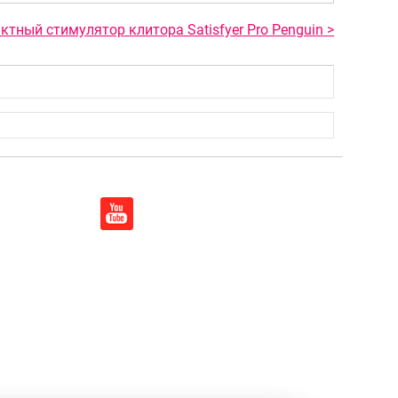
тный стимулятор клитора Satisfyer Pro Penguin >