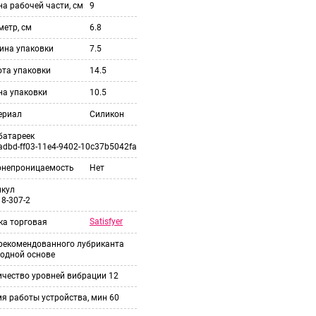
а рабочей части, см
9
етр, см
6.8
ина упаковки
7.5
ота упаковки
14.5
на упаковки
10.5
ериал
Силикон
батареек
adbd-ff03-11e4-9402-10c37b5042fa
онепроницаемость
Нет
икул
8-307-2
Satisfyer
ка торговая
 рекомендованного лубриканта
одной основе
ичество уровней вибрации
12
я работы устройства, мин
60