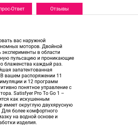
прос-Ответ
Отзывы
довать вас наружной
ономных моторов. Двойной
 эксперименты в области
шную пульсацию и проникающие
го блаженства каждый раз.
йшая запатентованная
. В вашем распоряжении 11
тимуляции и 12 программ
уитивно понятное управление с
ра. Satisfyer Pro To Go 1 –
ится как искушенным
ор имеет округлую двухярусную
. Для более комфортного
азку на водной основе и
аботки изделия.