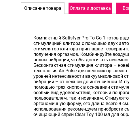
Описание товара
Оплата и доставка
Во
Компактный Satisfyer Pro To Go 1 готов ра
стимуляцией клитора с помощью двух авт
стимулятор клитора приглашает совершить
получения оргазмов. Комбинируйте возду
волны вибрации, чтобы достигать неземно
Бесконтактная стимуляция клитора – нове
технология Air Pulse для женских оргазмов
уровней интенсивности вакуум-волновой с
вибрации – от нежной до интенсивной. Инт
помощью трех кнопок в основании стимулято
особый вид удовольствия, который понрав
пользователям, так и новичкам. Стимулят
эргономичную форму, его длина всего 9 см
использования рекомендуем приобрести см
очищающий спрей Clear Toy 100 мл для обр