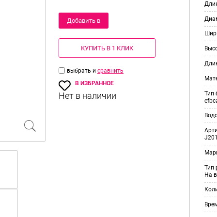
Длин
Диам
Добавить в
Шир
корзину
КУПИТЬ В 1 КЛИК
Выс
Дли
выбрать и
сравнить
Мат
В ИЗБРАННОЕ
Тип 
efbc
Вод
Арт
J201
Мар
Тип
На в
Кол
Врем