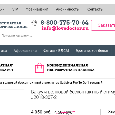
ции
VIP
Франчайзинг
Анонимность
Контакты
8-800-775-70-64
ЕСПЛАТНАЯ
Заказат
ОРЯЧАЯ ЛИНИЯ
info@lovedoctor.ru
тика
Афродизиаки
Фетиш и БДСМ
Эротическое белье
АТНАЯ*
КОНФИДЕНЦИАЛЬНАЯ
ВКА 24Ч
НЕПРОЗРАЧНАЯ УПАКОВКА
м-волновой бесконтактный стимулятор Satisfyer Pro To Go 1 зеленый
Вакуум-волновой бесконтактный стимул
J2018-307-2
4 050 руб.
Хар
4 500 руб.