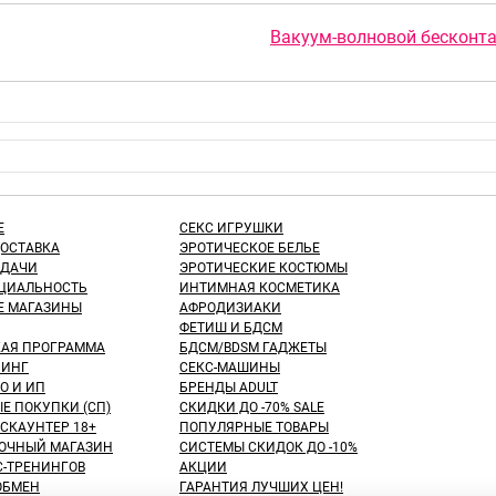
Вакуум-волновой бесконтак
Е
СЕКС ИГРУШКИ
ДОСТАВКА
ЭРОТИЧЕСКОЕ БЕЛЬЕ
ЫДАЧИ
ЭРОТИЧЕСКИЕ КОСТЮМЫ
ЦИАЛЬНОСТЬ
ИНТИМНАЯ КОСМЕТИКА
Е МАГАЗИНЫ
АФРОДИЗИАКИ
ФЕТИШ И БДСМ
КАЯ ПРОГРАММА
БДСМ/BDSM ГАДЖЕТЫ
ИНГ
СЕКС-МАШИНЫ
О И ИП
БРЕНДЫ ADULT
Е ПОКУПКИ (СП)
СКИДКИ ДО -70% SALE
СКАУНТЕР 18+
ПОПУЛЯРНЫЕ ТОВАРЫ
ОЧНЫЙ МАГАЗИН
СИСТЕМЫ СКИДОК ДО -10%
С-ТРЕНИНГОВ
АКЦИИ
 ОБМЕН
ГАРАНТИЯ ЛУЧШИХ ЦЕН!