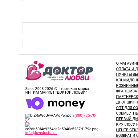
О МАГАЗИН
ОПЛАТА И 
ПУНКТЫ В
КОНФИДЕН
РОЗНИЧНЫ
Since 2008-2026 © - торговая марка
ФРАНШИЗА
ИНТИМ МАРКЕТ "ДОКТОР ЛЮБВИ"
ПАРТНЕРС
ДРОПШИПП
ОПТ ДЛЯ ОО
СОВМЕСТНЫ
8(800)775-70-
ПЕРВЫЙ ДИ
64
КРУГЛОСУТ
ЦЕНТР СЕК
info@lovedoctor.ru
ВОЗВРАТ И