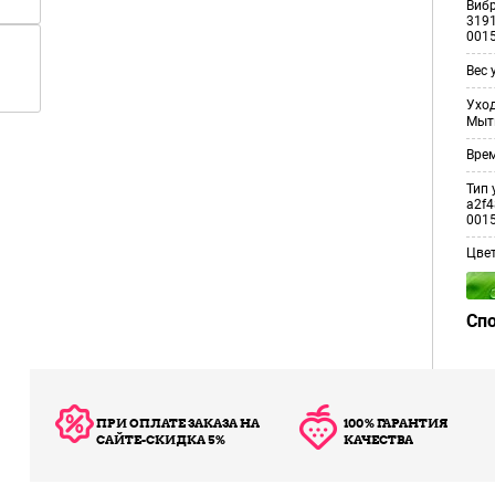
Виб
3191
001
Вес 
Уход
Мыт
Врем
Тип 
a2f4
001
Цве
Сп
ПРИ ОПЛАТЕ ЗАКАЗА НА
100% ГАРАНТИЯ
САЙТЕ-СКИДКА 5%
КАЧЕСТВА