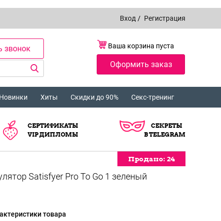
Вход
/
Регистрация
Ваша корзина пуста
ь звонок
Оформить заказ
Новинки
Хиты
Скидки до 90%
Секс-тренинг
СЕРТИФИКАТЫ
СЕКРЕТЫ
VIP ДИПЛОМЫ
В TELEGRAM
Продано:
Продано:
Продано:
Продано:
Продано:
Продано:
Продано:
Продано:
Продано:
Продано:
Продано:
Продано:
Продано:
Продано:
Продано:
24
24
24
24
24
24
24
24
24
24
24
24
24
24
24
ятор Satisfyer Pro To Go 1 зеленый
актеристики товара