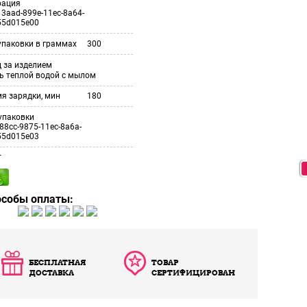
рация
3aad-899e-11ec-8a64-
55d015e00
упаковки в граммах
300
 за изделием
ь теплой водой с мылом
я зарядки, мин
180
упаковки
88cc-9875-11ec-8a6a-
55d015e03
т
особы оплаты:
БЕСПЛАТНАЯ
ТОВАР
ДОСТАВКА
СЕРТИФИЦИРОВАН