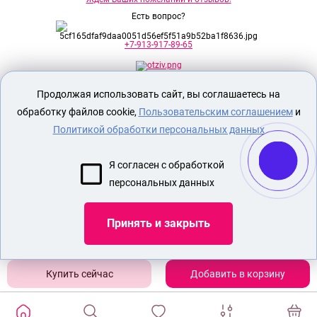
Есть вопрос?
+7-913-917-89-65
Продолжая использовать сайт, вы соглашаетесь на
Секс шоп Доктор Любви
предназначен
исключительно для лиц старше 18 лет!
обработку файлов cookie,
Пользовательским соглашением
и
Вся продукция имеет знак EAC
Евразийского соответствия.
Политикой обработки персональных данных
О МАГАЗИНЕ
Я согласен с обработкой
ОПЛАТА И ДОСТАВКА
персональных данных
СЕКС ИГРУШКИ
ЭРОТИЧЕСКОЕ БЕЛЬЕ
Принять и закрыть
Показать еще
Добавить в корзину