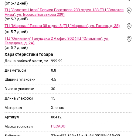
(от 5-7 дней)
ТЦ "Золотая Нива" Бориса Богаткова 239 отдел 133 (ТЦ "Золотая
Нива", ул. Бориса Богаткова 239)
(от 5-7 дней)
ТЦ "Маршал" Гоголя 38 отдел 3 (ТЦ "Маршал", ул. Гоголя, д. 38)
(от 5-7 дней)
ТЦ "Олимпия" Галущака 2 А офис 302 (ТЦ "Олимпия", ул.
Галущака, д. 2А)
(от 5-7 дней)
Характеристики товара
Длина рабочей части, см
999.99
Диаметр, см
0.8
Ширина упаковки
4.5
Высота упаковки
30
Длина упаковки
15
Материал
Хлопок
Артикул
06412
PECADO
Марка торговая
Вибрация
37ceaf52-899e-11ec-8a64-00155d015e00