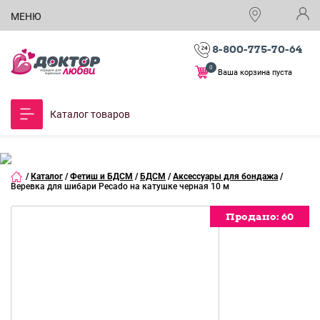
МЕНЮ
8-800-775-70-64
0
Ваша корзина пуста
Каталог товаров
/
Каталог
/
Фетиш и БДСМ
/
БДСМ
/
Аксессуары для бондажа
/
Веревка для шибари Pecado на катушке черная 10 м
Продано:
Продано:
Продано:
Продано:
Продано:
Продано:
Продано:
60
60
60
60
60
60
60