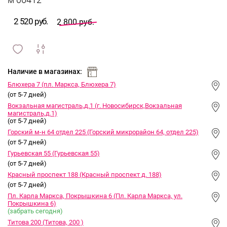
м 06412
2 520 руб.
2 800 руб.
сравнить
ИЗБРАННОЕ
и
Наличие в магазинах:
Блюхера 7 (пл. Маркса, Блюхера 7)
(от 5-7 дней)
Вокзальная магистраль,д.1 (г. Новосибирск,Вокзальная
магистраль,д.1)
(от 5-7 дней)
Горский м-н 64 отдел 225 (Горский микрорайон 64, отдел 225)
(от 5-7 дней)
Гурьевская 55 (Гурьевская 55)
(от 5-7 дней)
Красный проспект 188 (Красный проспект д. 188)
(от 5-7 дней)
Пл. Карла Маркса, Покрышкина 6 (Пл. Карла Маркса, ул.
Покрышкина 6)
(забрать сегодня)
Титова 200 (Титова, 200 )