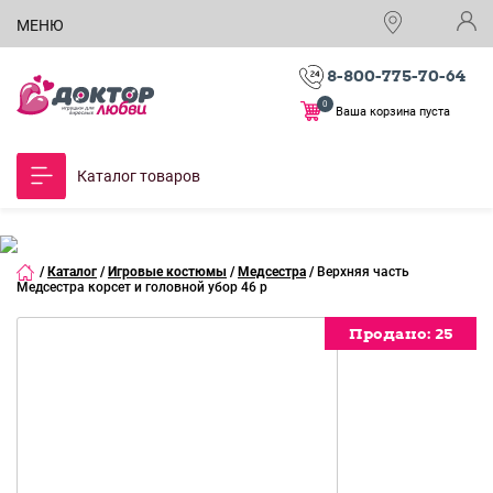
МЕНЮ
8-800-775-70-64
0
Ваша корзина пуста
Каталог товаров
/
Каталог
/
Игровые костюмы
/
Медсестра
/
Верхняя часть
Медсестра корсет и головной убор 46 р
Продано:
Продано:
Продано:
Продано:
Продано:
Продано:
Продано:
25
25
25
25
25
25
25