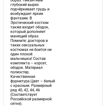
образ. Пикантный
глубокий вырез
подчёркивает грудь и
возбуждает яркие
фантазии. В
Эротический костюм
также входит ободок,
который дополняет
манящий образ.
Помните: докторов в
таких сексуальных
костюмах не боится ни
один плохой
мальчишка! Состав
комплекта – корсет,
ободок. Материал
полиэстер.
Качественная
фурнитура.Цвет – белый
с красным. Размерный
ряд 40, 42, 44, 46
(Соответствует
Российской размерной
сетке).