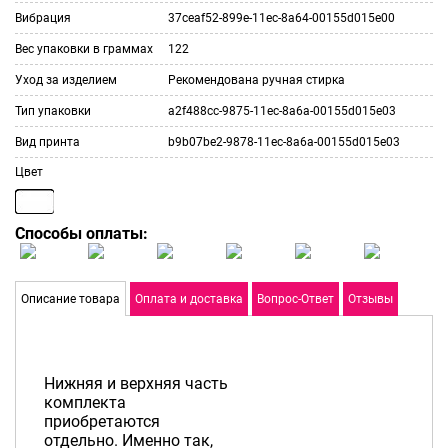
Вибрация
37ceaf52-899e-11ec-8a64-00155d015e00
Вес упаковки в граммах
122
Уход за изделием
Рекомендована ручная стирка
Тип упаковки
a2f488cc-9875-11ec-8a6a-00155d015e03
Вид принта
b9b07be2-9878-11ec-8a6a-00155d015e03
Цвет
Способы оплаты:
Описание товара
Оплата и доставка
Вопрос-Ответ
Отзывы
Нижняя и верхняя часть
комплекта
приобретаются
отдельно. Именно так,