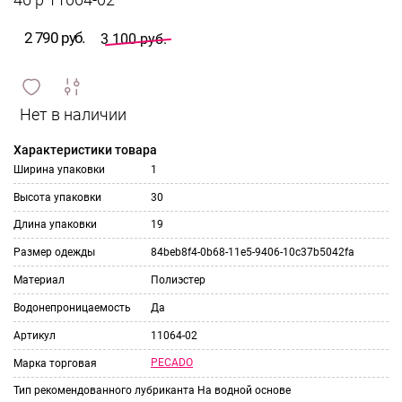
46 р 11064-02
2 790 руб.
3 100 руб.
сравнить
ИЗБРАННОЕ
и
Характеристики товара
Ширина упаковки
1
Высота упаковки
30
Длина упаковки
19
Размер одежды
84beb8f4-0b68-11e5-9406-10c37b5042fa
Материал
Полиэстер
Водонепроницаемость
Да
Артикул
11064-02
PECADO
Марка торговая
Тип рекомендованного лубриканта
На водной основе