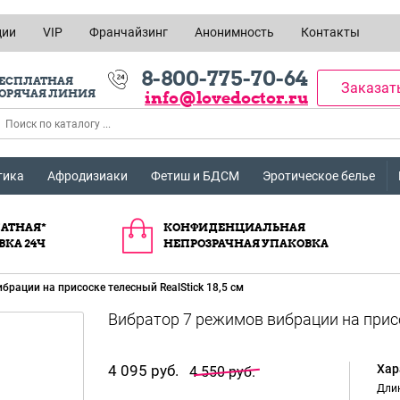
ции
VIP
Франчайзинг
Анонимность
Контакты
8-800-775-70-64
ЕСПЛАТНАЯ
Заказат
ОРЯЧАЯ ЛИНИЯ
info@lovedoctor.ru
тика
Афродизиаки
Фетиш и БДСМ
Эротическое белье
АТНАЯ*
КОНФИДЕНЦИАЛЬНАЯ
ВКА 24Ч
НЕПРОЗРАЧНАЯ УПАКОВКА
брации на присоске телесный RealStick 18,5 см
4 095 руб.
Хар
4 550 руб.
Длин