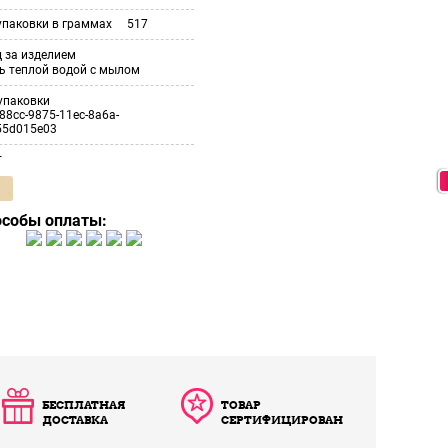
упаковки в граммах
517
 за изделием
ь теплой водой с мылом
упаковки
88cc-9875-11ec-8a6a-
55d015e03
т
особы оплаты:
БЕСПЛАТНАЯ
ТОВАР
ДОСТАВКА
СЕРТИФИЦИРОВАН