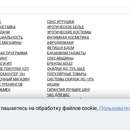
Е
СЕКС ИГРУШКИ
ДОСТАВКА
ЭРОТИЧЕСКОЕ БЕЛЬЕ
ЫДАЧИ
ЭРОТИЧЕСКИЕ КОСТЮМЫ
ЦИАЛЬНОСТЬ
ИНТИМНАЯ КОСМЕТИКА
Е МАГАЗИНЫ
АФРОДИЗИАКИ
ФЕТИШ И БДСМ
КАЯ ПРОГРАММА
БДСМ/BDSM ГАДЖЕТЫ
ИНГ
СЕКС-МАШИНЫ
О И ИП
БРЕНДЫ ADULT
Е ПОКУПКИ (СП)
СКИДКИ ДО -70% SALE
СКАУНТЕР 18+
ПОПУЛЯРНЫЕ ТОВАРЫ
ОЧНЫЙ МАГАЗИН
СИСТЕМЫ СКИДОК ДО -10%
С-ТРЕНИНГОВ
АКЦИИ
 ОБМЕН
ГАРАНТИЯ ЛУЧШИХ ЦЕН!
ЧАС ДЛЯ ВАС
NEW! ДЕНЬ ЗНАНИЙ!
КУПАТЕЛЕЙ
100 БОНУСНЫХ РУБЛЕЙ!
глашаетесь на обработку файлов cookie,
Пользовате
ВАРОВ
ОТЛОЖЕННЫЕ ТОВАРЫ
АРЕНДА СЕКС-МАШИН
АТЫ
ОДЕЖДЫ