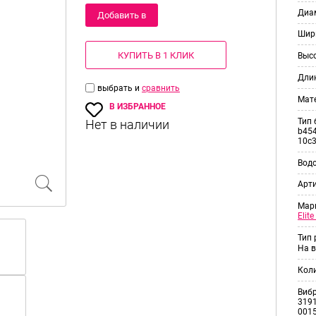
Диам
Добавить в
Шир
корзину
КУПИТЬ В 1 КЛИК
Выс
Дли
выбрать и
сравнить
Мат
В ИЗБРАННОЕ
Тип 
b454
10c
Вод
Арт
Мар
Elit
Тип
На в
Кол
Виб
3191
001