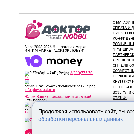
О МАГАЗИН
ОПЛАТА И 
ПУНКТЫ В
КОНФИДЕН
РОЗНИЧНЫ
Since 2008-2026 © - торговая марка
ФРАНШИЗА
ИНТИМ МАРКЕТ "ДОКТОР ЛЮБВИ"
ПАРТНЕРС
ДРОПШИПП
ОПТ ДЛЯ ОО
СОВМЕСТНЫ
8(800)775-70-
ПЕРВЫЙ ДИ
64
КРУГЛОСУТ
ЦЕНТР СЕК
info@lovedoctor.ru
ВОЗВРАТ И
Ждем Ваших пожеланий и отзывов!
СТАТЬИ
Есть вопрос?
НОВОСТИ
ОТЗЫВЫ ПО
Продолжая использовать сайт, вы со
+7-913-917-89-65
ОБЗОРЫ ТО
обработки персональных данных
ВАКАНСИИ
СЕРТИФИК
Секс шоп Доктор Любви
РАЗМЕРЫ 
предназначен исключительно