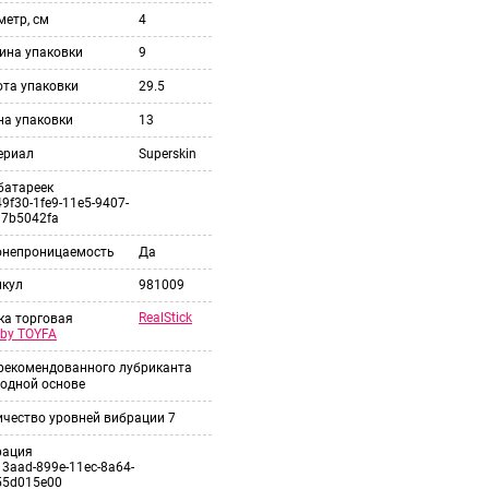
етр, см
4
ина упаковки
9
ота упаковки
29.5
на упаковки
13
ериал
Superskin
батареек
9f30-1fe9-11e5-9407-
37b5042fa
онепроницаемость
Да
икул
981009
RealStick
ка торговая
e by TOYFA
 рекомендованного лубриканта
одной основе
ичество уровней вибрации
7
рация
3aad-899e-11ec-8a64-
55d015e00