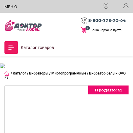
МЕНЮ
8-800-775-70-64
0
Ваша корзина пуста
Каталог товаров
/
Каталог
/
Вибраторы
/
Многопрограммные
/
Вибратор белый OVO
F9
Продано:
Продано:
Продано:
Продано:
Продано:
51
51
51
51
51