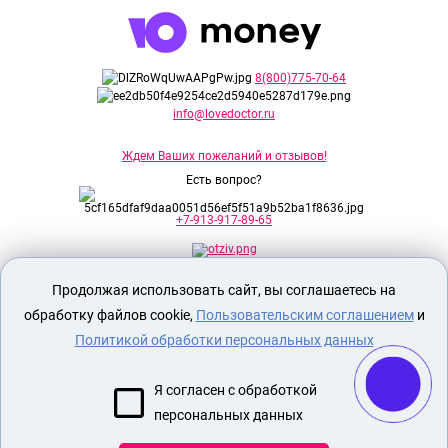
8(800)775-70-64
info@lovedoctor.ru
Ждем Ваших пожеланий и отзывов!
Есть вопрос?
+7-913-917-89-65
Продолжая использовать сайт, вы соглашаетесь на
Секс шоп Доктор Любви
предназначен
исключительно для лиц старше 18 лет!
обработку файлов cookie,
Пользовательским соглашением
и
Вся продукция имеет знак EAC
Евразийского соответствия.
Политикой обработки персональных данных
О МАГАЗИНЕ
Я согласен с обработкой
ОПЛАТА И ДОСТАВКА
персональных данных
СЕКС ИГРУШКИ