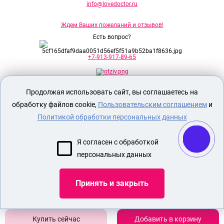
info@lovedoctor.ru
Ждем Ваших пожеланий и отзывов!
Есть вопрос?
+7-913-917-89-65
Продолжая использовать сайт, вы соглашаетесь на
Секс шоп Доктор Любви
предназначен
исключительно для лиц старше 18 лет!
обработку файлов cookie,
Пользовательским соглашением
и
Вся продукция имеет знак EAC
Евразийского соответствия.
Политикой обработки персональных данных
О МАГАЗИНЕ
Я согласен с обработкой
ОПЛАТА И ДОСТАВКА
персональных данных
СЕКС ИГРУШКИ
ЭРОТИЧЕСКОЕ БЕЛЬЕ
Принять и закрыть
Показать еще
Добавить в корзину