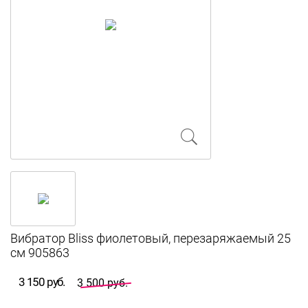
Вибратор Bliss фиолетовый, перезаряжаемый 25
см 905863
3 150 руб.
3 500 руб.