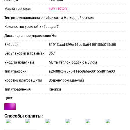
Fun Factory
Марка торговая
Тип рекомендованного лубриканта
На водной основе
Количество уровней вибрации
7
Дистанционное управление
Нет
Вибрация
31913aad-899e-11ec-8a64-00155d015e00
Вес упаковки в граммах
367
Уход за изделием
Мыть теплой водой с мылом
Тип упаковки
a2f488cc-9875-11ec-8a6a-00155d015e03
Уровень влагозащиты
Водонепроницаемый
Тип управления
Кнопки
Цвет
Способы оплаты: