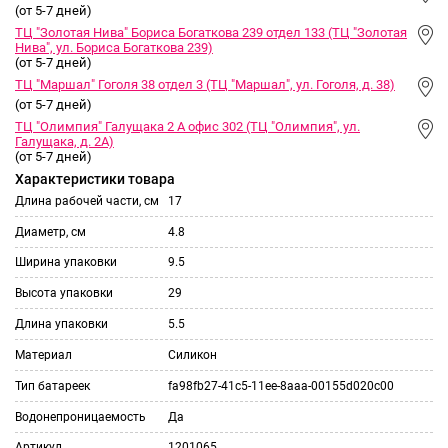
(от 5-7 дней)
ТЦ "Золотая Нива" Бориса Богаткова 239 отдел 133 (ТЦ "Золотая
Нива", ул. Бориса Богаткова 239)
(от 5-7 дней)
ТЦ "Маршал" Гоголя 38 отдел 3 (ТЦ "Маршал", ул. Гоголя, д. 38)
(от 5-7 дней)
ТЦ "Олимпия" Галущака 2 А офис 302 (ТЦ "Олимпия", ул.
Галущака, д. 2А)
(от 5-7 дней)
Характеристики товара
Длина рабочей части, см
17
Диаметр, см
4.8
Ширина упаковки
9.5
Высота упаковки
29
Длина упаковки
5.5
Материал
Силикон
Тип батареек
fa98fb27-41c5-11ee-8aaa-00155d020c00
Водонепроницаемость
Да
Артикул
1201065