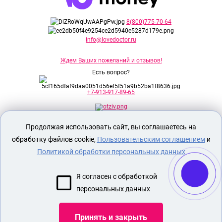
8(800)775-70-64
info@lovedoctor.ru
Ждем Ваших пожеланий и отзывов!
Есть вопрос?
+7-913-917-89-65
Продолжая использовать сайт, вы соглашаетесь на
Секс шоп Доктор Любви
предназначен
исключительно для лиц старше 18 лет!
обработку файлов cookie,
Пользовательским соглашением
и
Вся продукция имеет знак EAC
Евразийского соответствия.
Политикой обработки персональных данных
О МАГАЗИНЕ
Я согласен с обработкой
ОПЛАТА И ДОСТАВКА
персональных данных
СЕКС ИГРУШКИ
ЭРОТИЧЕСКОЕ БЕЛЬЕ
Принять и закрыть