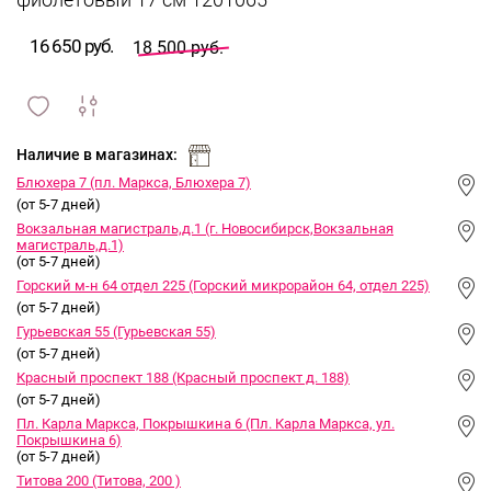
фиолетовый 17 см 1201065
16 650 руб.
18 500 руб.
сравнить
ИЗБРАННОЕ
и
Наличие в магазинах:
Блюхера 7 (пл. Маркса, Блюхера 7)
(от 5-7 дней)
Вокзальная магистраль,д.1 (г. Новосибирск,Вокзальная
магистраль,д.1)
(от 5-7 дней)
Горский м-н 64 отдел 225 (Горский микрорайон 64, отдел 225)
(от 5-7 дней)
Гурьевская 55 (Гурьевская 55)
(от 5-7 дней)
Красный проспект 188 (Красный проспект д. 188)
(от 5-7 дней)
Пл. Карла Маркса, Покрышкина 6 (Пл. Карла Маркса, ул.
Покрышкина 6)
(от 5-7 дней)
Титова 200 (Титова, 200 )