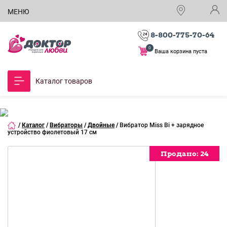
МЕНЮ
8-800-775-70-64
0
Ваша корзина пуста
Каталог товаров
/
Каталог
/
Вибраторы
/
Двойные
/
Вибратор Miss Bi + зарядное
устройство фиолетовый 17 см
Продано:
Продано:
Продано:
Продано:
Продано:
Продано:
Продано:
24
24
24
24
24
24
24