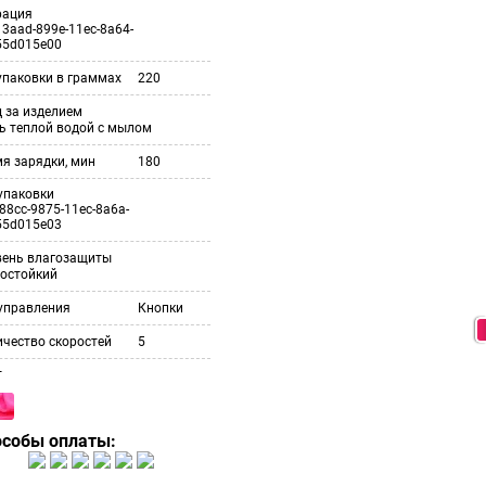
рация
3aad-899e-11ec-8a64-
55d015e00
упаковки в граммах
220
 за изделием
ь теплой водой с мылом
я зарядки, мин
180
упаковки
88cc-9875-11ec-8a6a-
55d015e03
вень влагозащиты
гостойкий
управления
Кнопки
чество скоростей
5
т
особы оплаты: