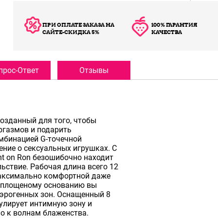
ПРИ ОПЛАТЕ ЗАКАЗА НА
100% ГАРАНТИЯ
САЙТЕ-СКИДКА 5%
КАЧЕСТВА
прос-Ответ
Отзывы
 созданный для того, чтобы
ргазмов и подарить
мбинацией G-точечной
ение о сексуальных игрушках. С
t on Ron безошибочно находит
ьствие. Рабочая длина всего 12
 максимально комфортной даже
 уплощеному основанию вы
эрогенных зон. Оснащенный 8
улирует интимную зону и
о к волнам блаженства.