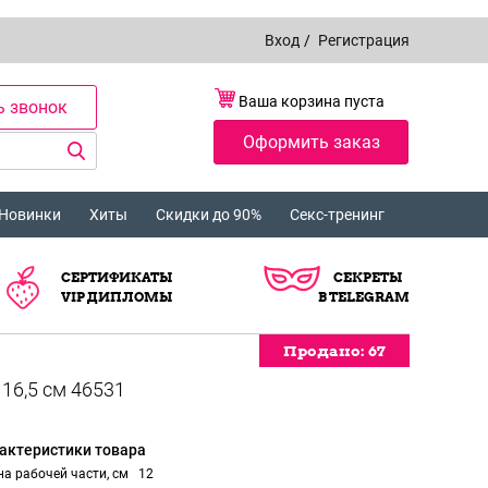
Вход
/
Регистрация
Ваша корзина пуста
ь звонок
Оформить заказ
Новинки
Хиты
Скидки до 90%
Секс-тренинг
СЕРТИФИКАТЫ
СЕКРЕТЫ
VIP ДИПЛОМЫ
В TELEGRAM
Продано:
Продано:
Продано:
Продано:
Продано:
Продано:
Продано:
Продано:
Продано:
Продано:
Продано:
Продано:
67
67
67
67
67
67
67
67
67
67
67
67
актеристики товара
а рабочей части, см
12