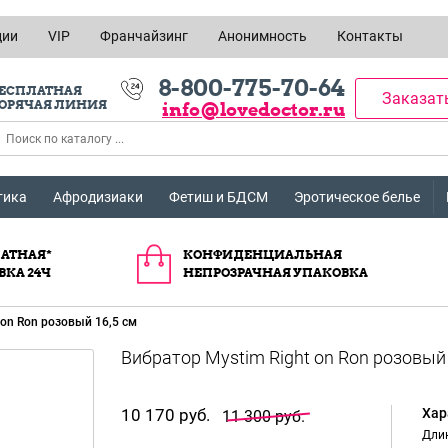
ции
VIP
Франчайзинг
Анонимность
Контакты
8-800-775-70-64
ЕСПЛАТНАЯ
Заказат
ОРЯЧАЯ ЛИНИЯ
info@lovedoctor.ru
тика
Афродизиаки
Фетиш и БДСМ
Эротическое белье
АТНАЯ*
КОНФИДЕНЦИАЛЬНАЯ
ВКА 24Ч
НЕПРОЗРАЧНАЯ УПАКОВКА
 on Ron розовый 16,5 см
10 170 руб.
Хар
11 300 руб.
Длин