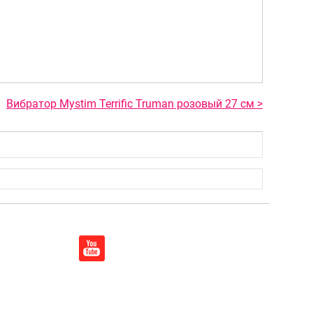
Вибратор Mystim Terrific Truman розовый 27 см >