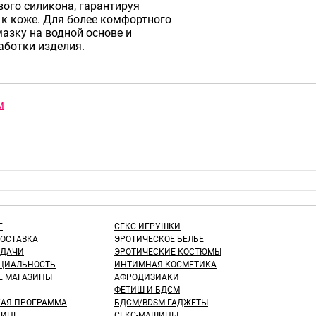
ого силикона, гарантируя
к коже. Для более комфортного
азку на водной основе и
аботки изделия.
м
Е
СЕКС ИГРУШКИ
ДОСТАВКА
ЭРОТИЧЕСКОЕ БЕЛЬЕ
ЫДАЧИ
ЭРОТИЧЕСКИЕ КОСТЮМЫ
ЦИАЛЬНОСТЬ
ИНТИМНАЯ КОСМЕТИКА
Е МАГАЗИНЫ
АФРОДИЗИАКИ
ФЕТИШ И БДСМ
КАЯ ПРОГРАММА
БДСМ/BDSM ГАДЖЕТЫ
ИНГ
СЕКС-МАШИНЫ