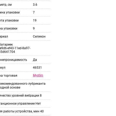
етр, см
3.6
ина упаковки
7
ота упаковки
19
на упаковки
9
ериал
Силикон
батареек
e9d6-ef43-11ed-8a97-
55d641704
онепроницаемость
Да
икул
46531
Mystim
ка торговая
 рекомендованного лубриканта
одной основе
ичество уровней вибрации
8
танционное управление
Нет
я работы устройства, мин
40