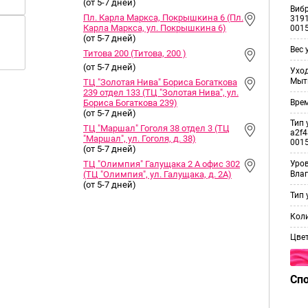
(от 5-7 дней)
Виб
Пл. Карла Маркса, Покрышкина 6 (Пл.
3191
Карла Маркса, ул. Покрышкина 6)
001
(от 5-7 дней)
Вес 
Титова 200 (Титова, 200 )
(от 5-7 дней)
Уход
Мыт
ТЦ "Золотая Нива" Бориса Богаткова
239 отдел 133 (ТЦ "Золотая Нива", ул.
Врем
Бориса Богаткова 239)
(от 5-7 дней)
Тип 
ТЦ "Маршал" Гоголя 38 отдел 3 (ТЦ
a2f4
"Маршал", ул. Гоголя, д. 38)
001
(от 5-7 дней)
ТЦ "Олимпия" Галущака 2 А офис 302
Уро
(ТЦ "Олимпия", ул. Галущака, д. 2А)
Вла
(от 5-7 дней)
Тип 
Коли
Цве
Сп