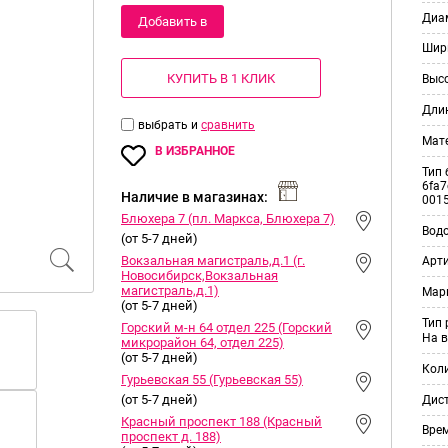
Диам
Добавить в
Шир
корзину
КУПИТЬ В 1 КЛИК
Выс
Дли
выбрать и
сравнить
Мат
В ИЗБРАННОЕ
Тип 
6fa7
Наличие в магазинах:
001
Блюхера 7 (пл. Маркса, Блюхера 7)
Вод
(от 5-7 дней)
Вокзальная магистраль,д.1 (г.
Арт
Новосибирск,Вокзальная
магистраль,д.1)
Мар
(от 5-7 дней)
Тип
Горский м-н 64 отдел 225 (Горский
На в
микрорайон 64, отдел 225)
(от 5-7 дней)
Кол
Гурьевская 55 (Гурьевская 55)
(от 5-7 дней)
Дис
Красный проспект 188 (Красный
Врем
проспект д. 188)