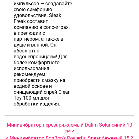
импульсов — создавайте
свою симфонию
удовольствия. Sleak
Freak составит
компанию в соло-играх,
в прелюдии с
партнером, а также в
душе и ванной. Он
абсолютно
водонепроницаем! Для
более комфортного
использования
рекомендуем
приобрести смазку на
водной основе и
очищающий спрей Clear
Toy 100 мл для
обработки изделия.
Минивибратор перезаряжаемый Dalim Solar синий 10
см >
< Минивибратор BonBon’s Powerful Spear бежевый 15,2