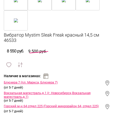
Вибратор Mystim Sleak Freak красный 14,5 см
46533
8 550 руб.
9 500 руб.
сравнить
ИЗБРАННОЕ
и
Наличие в магазинах:
Блюхера 7 (пл. Маркса, Блюхера 7)
(от 5-7 дней)
Вокзальная магистраль,д.1 (г. Новосибирск,Вокзальная
магистраль,д.1)
(от 5-7 дней)
Горский м-н 64 отдел 225 (Горский микрорайон 64, отдел 225)
(от 5-7 дней)