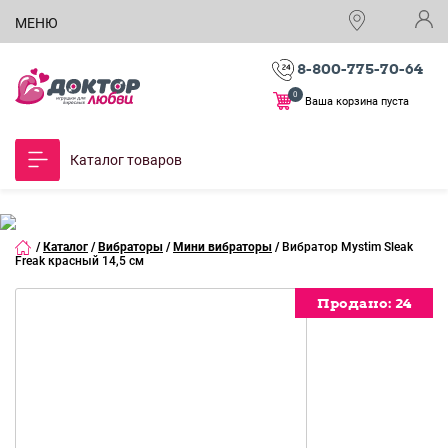
МЕНЮ
8-800-775-70-64
0
Ваша корзина пуста
Каталог товаров
/
Каталог
/
Вибраторы
/
Мини вибраторы
/
Вибратор Mystim Sleak
Freak красный 14,5 см
Продано:
Продано:
Продано:
Продано:
Продано:
Продано:
Продано:
Продано:
Продано:
Продано:
Продано:
Продано:
Продано:
24
24
24
24
24
24
24
24
24
24
24
24
24