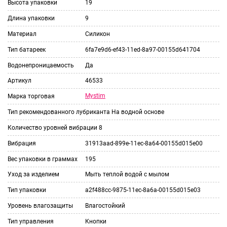
Высота упаковки
19
Длина упаковки
9
Материал
Силикон
Тип батареек
6fa7e9d6-ef43-11ed-8a97-00155d641704
Водонепроницаемость
Да
Артикул
46533
Mystim
Марка торговая
Тип рекомендованного лубриканта
На водной основе
Количество уровней вибрации
8
Вибрация
31913aad-899e-11ec-8a64-00155d015e00
Вес упаковки в граммах
195
Уход за изделием
Мыть теплой водой с мылом
Тип упаковки
a2f488cc-9875-11ec-8a6a-00155d015e03
Уровень влагозащиты
Влагостойкий
Тип управления
Кнопки