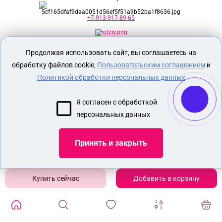
+7-913-917-89-65
Продолжая использовать сайт, вы соглашаетесь на
Секс шоп Доктор Любви
предназначен
исключительно для лиц старше 18 лет!
обработку файлов cookie,
Пользовательским соглашением
и
Вся продукция имеет знак EAC
Евразийского соответствия.
Политикой обработки персональных данных
О МАГАЗИНЕ
Я согласен с обработкой
ОПЛАТА И ДОСТАВКА
персональных данных
СЕКС ИГРУШКИ
ЭРОТИЧЕСКОЕ БЕЛЬЕ
Принять и закрыть
Показать еще
Добавить в корзину
ИЗБРАННЫЕ ТОВАРЫ
0