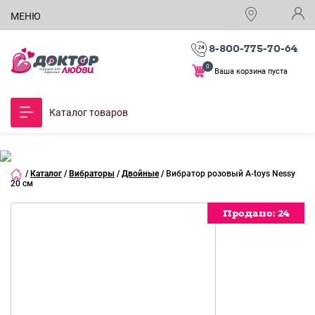
МЕНЮ
8-800-775-70-64
0
Ваша корзина пуста
Каталог товаров
/
Каталог
/
Вибраторы
/
Двойные
/
Вибратор розовый A-toys Nessy
20 см
Продано:
Продано:
Продано:
24
24
24