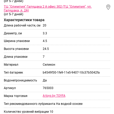
(от 5-7 дней)
ТЦ "Олимпия" Галущака 2 А офис 302 (ТЦ "Олимпия", ул.
Галущака, д. 2А)
(от 5-7 дней)
Характеристики товара
Длина рабочей части, см
20
Диаметр, см
3.3
Ширина упаковки
4.5
Высота упаковки
24.5
Длина упаковки
7
Материал
Силикон
Тип батареек
b4549f30-1fe9-11e5-9407-10c37b5042fa
Водонепроницаемость
Да
Артикул
765003
A-toys by TOYFA
Марка торговая
Тип рекомендованного лубриканта
На водной основе
Количество уровней вибрации
10