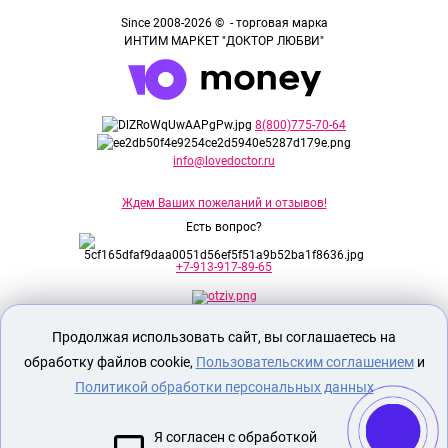
Since 2008-2026 © - торговая марка
ИНТИМ МАРКЕТ "ДОКТОР ЛЮБВИ"
8(800)775-70-64
info@lovedoctor.ru
Ждем Ваших пожеланий и отзывов!
Есть вопрос?
+7-913-917-89-65
Продолжая использовать сайт, вы соглашаетесь на
Секс шоп Доктор Любви
предназначен
исключительно для лиц старше 18 лет!
обработку файлов cookie,
Пользовательским соглашением
и
Вся продукция имеет знак EAC
Евразийского соответствия.
Политикой обработки персональных данных
О МАГАЗИНЕ
Я согласен с обработкой