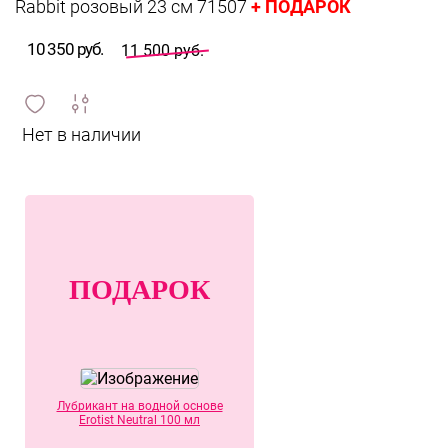
+ ПОДАРОК
Rabbit розовый 23 см 71507
10 350 руб.
11 500 руб.
сравнить
ИЗБРАННОЕ
и
ПОДАРОК
Лубрикант на водной основе
Erotist Neutral 100 мл