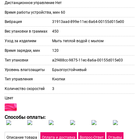
Дистанционное управление
Нет
Время работы устройства, мин
60
Вибрация
31913aad-899e-11ec-8a64-00155d015e00
Вес упаковки в граммах
450
Уход за изделием
Мыть теплой водой с мылом
Время зарядки, мин
120
Тип упаковки
a2f488cc-9875-11ec-8a6a-00155d015e03
Уровень влагозащиты
Брызгоустойчивый
Тип управления
Кнопки
Количество скоростей
3
Цвет
Способы оплаты:
Описание товара
Оплата и доставка
Вопрос-Ответ
Отзывы