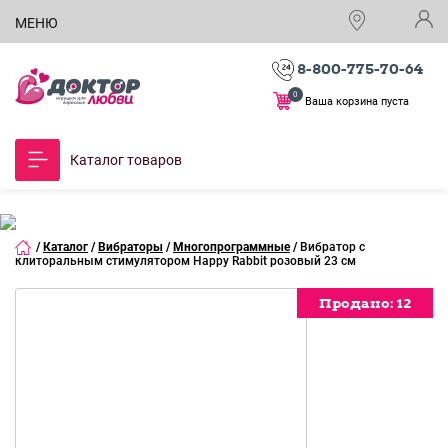
МЕНЮ
8-800-775-70-64
0
Ваша корзина пуста
Каталог товаров
/
Каталог
/
Вибраторы
/
Многопрограммные
/
Вибратор с
клиторальным стимулятором Happy Rabbit розовый 23 см
Продано:
Продано:
Продано:
Продано:
Продано:
Продано:
Продано:
12
12
12
12
12
12
12