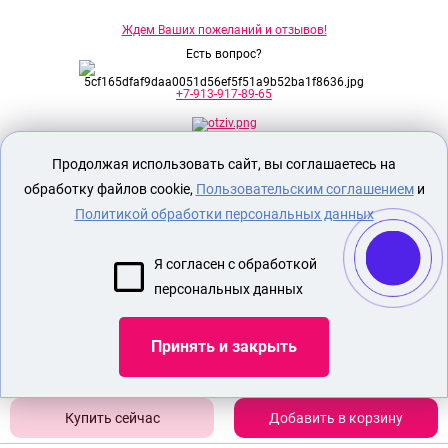
Ждем Ваших пожеланий и отзывов!
Есть вопрос?
+7-913-917-89-65
Продолжая использовать сайт, вы соглашаетесь на
Секс шоп Доктор Любви
предназначен
исключительно для лиц старше 18 лет!
обработку файлов cookie,
Пользовательским соглашением
и
Вся продукция имеет знак EAC
Евразийского соответствия.
Политикой обработки персональных данных
О МАГАЗИНЕ
Я согласен с обработкой
ОПЛАТА И ДОСТАВКА
персональных данных
СЕКС ИГРУШКИ
ЭРОТИЧЕСКОЕ БЕЛЬЕ
Принять и закрыть
Показать еще
Добавить в корзину