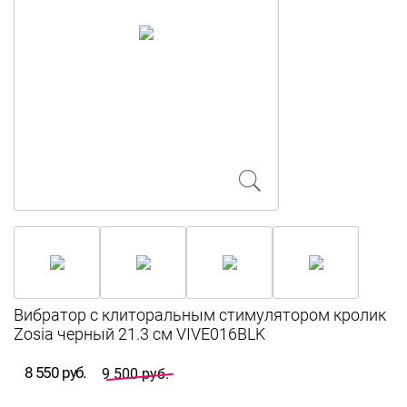
Вибратор с клиторальным стимулятором кролик
Zosia черный 21.3 см VIVE016BLK
8 550 руб.
9 500 руб.