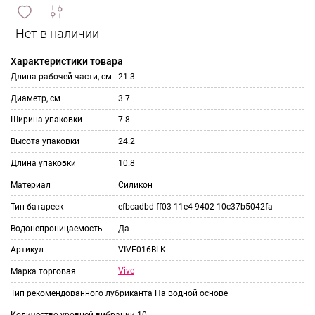
сравнить
ИЗБРАННОЕ
и
Характеристики товара
Длина рабочей части, см
21.3
Диаметр, см
3.7
Ширина упаковки
7.8
Высота упаковки
24.2
Длина упаковки
10.8
Материал
Силикон
Тип батареек
efbcadbd-ff03-11e4-9402-10c37b5042fa
Водонепроницаемость
Да
Артикул
VIVE016BLK
Vive
Марка торговая
Тип рекомендованного лубриканта
На водной основе
Количество уровней вибрации
10