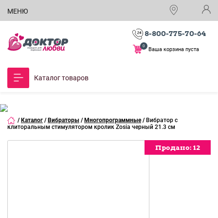
МЕНЮ
8-800-775-70-64
0
Ваша корзина пуста
Каталог товаров
/
Каталог
/
Вибраторы
/
Многопрограммные
/
Вибратор с
клиторальным стимулятором кролик Zosia черный 21.3 см
Продано:
Продано:
Продано:
Продано:
12
12
12
12