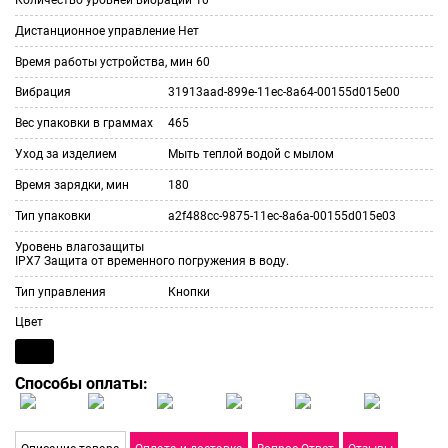
Дистанционное управление
Нет
Время работы устройства, мин
60
Вибрация
31913aad-899e-11ec-8a64-00155d015e00
Вес упаковки в граммах
465
Уход за изделием
Мыть теплой водой с мылом
Время зарядки, мин
180
Тип упаковки
a2f488cc-9875-11ec-8a6a-00155d015e03
Уровень влагозащиты
IPX7 Защита от временного погружения в воду.
Тип управления
Кнопки
Цвет
Способы оплаты: