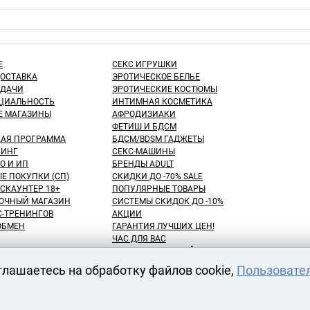
Е
СЕКС ИГРУШКИ
ДОСТАВКА
ЭРОТИЧЕСКОЕ БЕЛЬЕ
ЫДАЧИ
ЭРОТИЧЕСКИЕ КОСТЮМЫ
ЦИАЛЬНОСТЬ
ИНТИМНАЯ КОСМЕТИКА
Е МАГАЗИНЫ
АФРОДИЗИАКИ
ФЕТИШ И БДСМ
КАЯ ПРОГРАММА
БДСМ/BDSM ГАДЖЕТЫ
ИНГ
СЕКС-МАШИНЫ
О И ИП
БРЕНДЫ ADULT
Е ПОКУПКИ (СП)
СКИДКИ ДО -70% SALE
СКАУНТЕР 18+
ПОПУЛЯРНЫЕ ТОВАРЫ
ОЧНЫЙ МАГАЗИН
СИСТЕМЫ СКИДОК ДО -10%
С-ТРЕНИНГОВ
АКЦИИ
 ОБМЕН
ГАРАНТИЯ ЛУЧШИХ ЦЕН!
ЧАС ДЛЯ ВАС
NEW! ДЕНЬ ЗНАНИЙ!
КУПАТЕЛЕЙ
100 БОНУСНЫХ РУБЛЕЙ!
глашаетесь на обработку файлов cookie,
Пользовате
ВАРОВ
ОТЛОЖЕННЫЕ ТОВАРЫ
АРЕНДА СЕКС-МАШИН
АТЫ