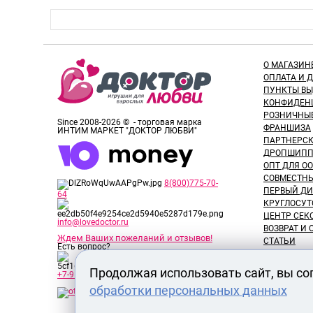
О МАГАЗИН
ОПЛАТА И 
ПУНКТЫ В
КОНФИДЕН
РОЗНИЧНЫ
Since 2008-2026 © - торговая марка
ФРАНШИЗА
ИНТИМ МАРКЕТ "ДОКТОР ЛЮБВИ"
ПАРТНЕРС
ДРОПШИПП
ОПТ ДЛЯ ОО
СОВМЕСТНЫ
8(800)775-70-
ПЕРВЫЙ ДИ
64
КРУГЛОСУТ
ЦЕНТР СЕК
info@lovedoctor.ru
ВОЗВРАТ И
Ждем Ваших пожеланий и отзывов!
СТАТЬИ
Есть вопрос?
НОВОСТИ
ОТЗЫВЫ ПО
Продолжая использовать сайт, вы со
+7-913-917-89-65
ОБЗОРЫ ТО
обработки персональных данных
ВАКАНСИИ
СЕРТИФИК