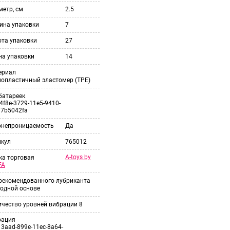
етр, см
2.5
ина упаковки
7
ота упаковки
27
на упаковки
14
ериал
мопластичный эластомер (TPE)
батареек
4f8e-3729-11e5-9410-
37b5042fa
онепроницаемость
Да
икул
765012
A-toys by
ка торговая
FA
 рекомендованного лубриканта
одной основе
ичество уровней вибрации
8
рация
3aad-899e-11ec-8a64-