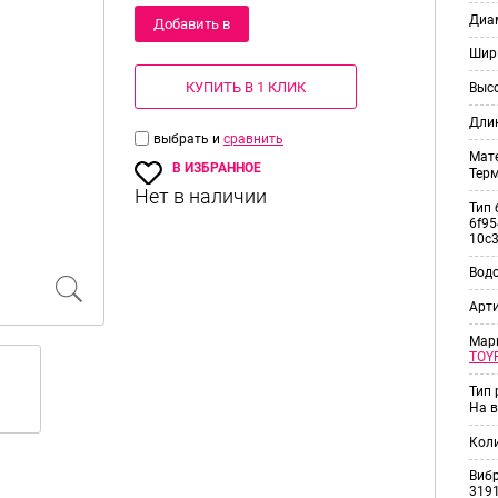
Диам
Добавить в
Шир
корзину
КУПИТЬ В 1 КЛИК
Выс
Дли
выбрать и
сравнить
Мат
В ИЗБРАННОЕ
Тер
Тип 
6f95
10c
Вод
Арт
Мар
TOY
Тип
На в
Кол
Виб
3191