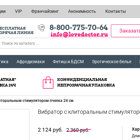
ции
VIP
Франчайзинг
Анонимность
Контакты
8-800-775-70-64
ЕСПЛАТНАЯ
Заказат
ОРЯЧАЯ ЛИНИЯ
info@lovedoctor.ru
тика
Афродизиаки
Фетиш и БДСМ
Эротическое белье
АТНАЯ*
КОНФИДЕНЦИАЛЬНАЯ
ВКА 24Ч
НЕПРОЗРАЧНАЯ УПАКОВКА
иторальным стимулятором пчелка 24 см
2 124 руб.
Хар
2 360 руб.
Длин