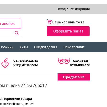
Вход
/
Регистрация
Ваша корзина пуста
ь звонок
Оформить заказ
Новинки
Хиты
Скидки до 90%
Секс-тренинг
СЕРТИФИКАТЫ
СЕКРЕТЫ
VIP ДИПЛОМЫ
В TELEGRAM
Продано:
Продано:
Продано:
Продано:
31
31
31
31
актеристики товара
а рабочей части, см
24