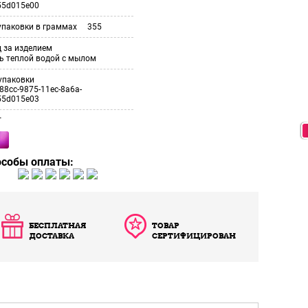
55d015e00
упаковки в граммах
355
 за изделием
ь теплой водой с мылом
упаковки
88cc-9875-11ec-8a6a-
55d015e03
т
особы оплаты:
БЕСПЛАТНАЯ
ТОВАР
ДОСТАВКА
СЕРТИФИЦИРОВАН