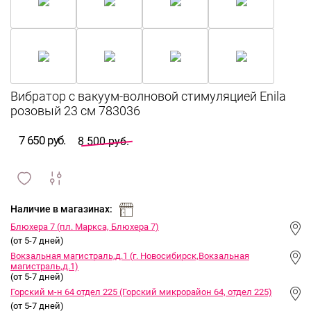
Вибратор с вакуум-волновой стимуляцией Enila
розовый 23 см 783036
7 650 руб.
8 500 руб.
сравнить
ИЗБРАННОЕ
и
Наличие в магазинах:
Блюхера 7 (пл. Маркса, Блюхера 7)
(от 5-7 дней)
Вокзальная магистраль,д.1 (г. Новосибирск,Вокзальная
магистраль,д.1)
(от 5-7 дней)
Горский м-н 64 отдел 225 (Горский микрорайон 64, отдел 225)
(от 5-7 дней)