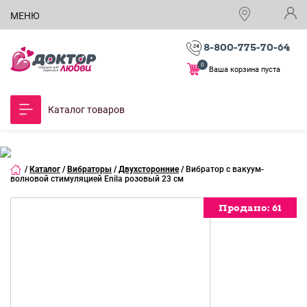
МЕНЮ
8-800-775-70-64
0
Ваша корзина пуста
Каталог товаров
/
Каталог
/
Вибраторы
/
Двухсторонние
/
Вибратор с вакуум-
волновой стимуляцией Enila розовый 23 см
Продано:
Продано:
Продано:
Продано:
Продано:
Продано:
Продано:
Продано:
Продано:
Продано:
Продано:
Продано:
Продано:
Продано:
Продано:
Продано:
61
61
61
61
61
61
61
61
61
61
61
61
61
61
61
61