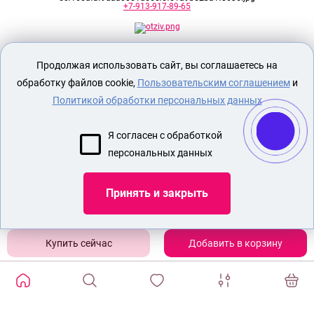
+7-913-917-89-65
Секс шоп Доктор Любви
предназначен
Продолжая использовать сайт, вы соглашаетесь на
исключительно для лиц старше 18 лет!
Вся продукция имеет знак EAC
обработку файлов cookie,
Пользовательским соглашением
и
Евразийского соответствия.
Политикой обработки персональных данных
О МАГАЗИНЕ
Я согласен с обработкой
ОПЛАТА И ДОСТАВКА
персональных данных
СЕКС ИГРУШКИ
ЭРОТИЧЕСКОЕ БЕЛЬЕ
Принять и закрыть
БДСМ
НАСАДКА НА ЧЛЕН
Добавить в корзину
Показать еще
ИЗБРАННЫЕ ТОВАРЫ
0