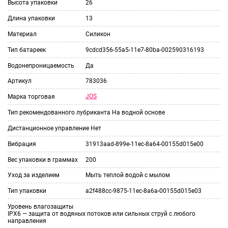
Высота упаковки
26
Длина упаковки
13
Материал
Силикон
Тип батареек
9cdcd356-55a5-11e7-80ba-002590316193
Водонепроницаемость
Да
Артикул
783036
JOS
Марка торговая
Тип рекомендованного лубриканта
На водной основе
Дистанционное управление
Нет
Вибрация
31913aad-899e-11ec-8a64-00155d015e00
Вес упаковки в граммах
200
Уход за изделием
Мыть теплой водой с мылом
Тип упаковки
a2f488cc-9875-11ec-8a6a-00155d015e03
Уровень влагозащиты
IPX6 — защита от водяных потоков или сильных струй с любого
направления