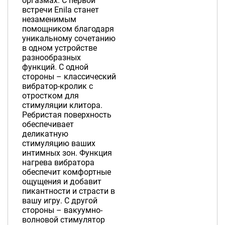
оргазмах. С первой
встречи Enila станет
незаменимым
помощником благодаря
уникальному сочетанию
в одном устройстве
разнообразных
функций. С одной
стороны – классический
вибратор-кролик с
отростком для
стимуляции клитора.
Ребристая поверхность
обеспечивает
деликатную
стимуляцию ваших
интимных зон. Функция
нагрева вибратора
обеспечит комфортные
ощущения и добавит
пикантности и страсти в
вашу игру. С другой
стороны – вакуумно-
волновой стимулятор