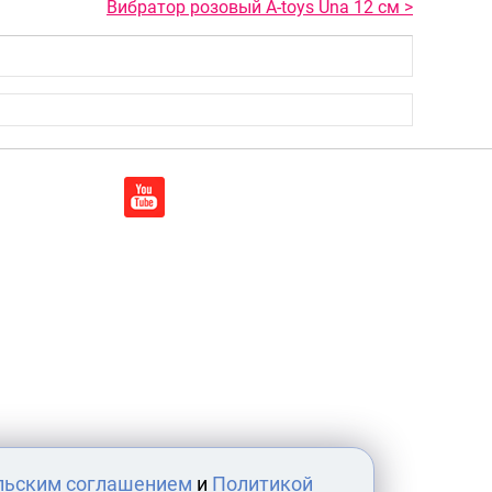
Вибратор розовый A-toys Una 12 см >
льским соглашением
и
Политикой