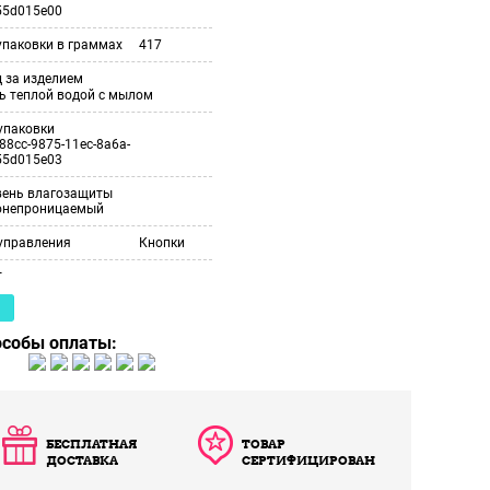
55d015e00
упаковки в граммах
417
 за изделием
ь теплой водой с мылом
упаковки
88cc-9875-11ec-8a6a-
55d015e03
вень влагозащиты
онепроницаемый
управления
Кнопки
т
особы оплаты:
БЕСПЛАТНАЯ
ТОВАР
ДОСТАВКА
СЕРТИФИЦИРОВАН