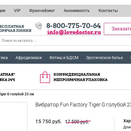
ции
VIP
Франчайзинг
Анонимность
Контакты
8-800-775-70-64
ЕСПЛАТНАЯ
Заказат
ОРЯЧАЯ ЛИНИЯ
info@lovedoctor.ru
тика
Афродизиаки
Фетиш и БДСМ
Эротическое белье
АТНАЯ*
КОНФИДЕНЦИАЛЬНАЯ
ВКА 24Ч
НЕПРОЗРАЧНАЯ УПАКОВКА
iger G голубой 23 см
15 750 руб.
Хар
17 500 руб.
Длин