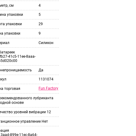
етр, см
4
ина упаковки
5
ота упаковки
29
на упаковки
9
ериал
Силикон
батареек
fb27-41c5-11ee-8aaa-
55d020c00
онепроницаемость
Да
икул
1131074
Fun Factory
ка торговая
 рекомендованного лубриканта
одной основе
ичество уровней вибрации
12
танционное управление
Нет
рация
3aad-899e-11ec-8a64-