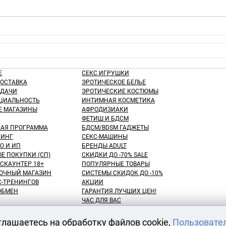
Е
СЕКС ИГРУШКИ
ДОСТАВКА
ЭРОТИЧЕСКОЕ БЕЛЬЕ
ЫДАЧИ
ЭРОТИЧЕСКИЕ КОСТЮМЫ
ЦИАЛЬНОСТЬ
ИНТИМНАЯ КОСМЕТИКА
Е МАГАЗИНЫ
АФРОДИЗИАКИ
ФЕТИШ И БДСМ
КАЯ ПРОГРАММА
БДСМ/BDSM ГАДЖЕТЫ
ИНГ
СЕКС-МАШИНЫ
О И ИП
БРЕНДЫ ADULT
Е ПОКУПКИ (СП)
СКИДКИ ДО -70% SALE
СКАУНТЕР 18+
ПОПУЛЯРНЫЕ ТОВАРЫ
ОЧНЫЙ МАГАЗИН
СИСТЕМЫ СКИДОК ДО -10%
С-ТРЕНИНГОВ
АКЦИИ
 ОБМЕН
ГАРАНТИЯ ЛУЧШИХ ЦЕН!
ЧАС ДЛЯ ВАС
NEW! ДЕНЬ ЗНАНИЙ!
КУПАТЕЛЕЙ
100 БОНУСНЫХ РУБЛЕЙ!
глашаетесь на обработку файлов cookie,
Пользовате