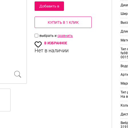
Диам
Добавить в
Шир
корзину
КУПИТЬ В 1 КЛИК
Выс
Дли
выбрать и
сравнить
Мат
В ИЗБРАННОЕ
Тип 
fa98
001
Вод
Арт
Мар
Тип
На в
Кол
Дис
Виб
3191