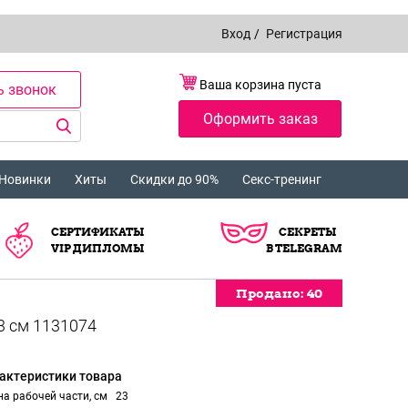
Вход
/
Регистрация
Ваша корзина пуста
ь звонок
Оформить заказ
Новинки
Хиты
Скидки до 90%
Секс-тренинг
СЕРТИФИКАТЫ
СЕКРЕТЫ
VIP ДИПЛОМЫ
В TELEGRAM
Продано:
Продано:
Продано:
Продано:
Продано:
Продано:
Продано:
40
40
40
40
40
40
40
актеристики товара
а рабочей части, см
23