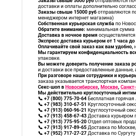
Заказы свыше 5000 руб
отправляются поч
доставки и оплаты дополнительно соглас
Заказы свыше 15000 руб
отправляются п
менеджером интернет магазина)
Собственная курьерская служба
по Новос
Обратите внимание:
минимальная сумма з
Доставка в ночное время
осуществляется 
Экспресс доставка курьером от 1 часа до 
Оплачивайте свой заказ как вам удобно,
н
Мы гарантируем конфиденциальность все
упаковке.
Вы можете доверить получение заказа ро
и доставки все предоставленные данные, 
При разговоре наши сотрудники и курье
заказа указывается транспортная компани
Секс-шоп в
Новосибирске
,
Москве
,
Санкт
Мы действительно круглосуточный интим 
📞 +7 (800) 775-70-64
Бесплатная горячая 
📞 +7 (983) 310-67-51
Круглосуточный секс 
📞 +7 (913) 060-96-21
Круглосуточный секс 
📞 +7 (913) 458-67-43
Доставка курьером 
📞 +7 (913) 775-95-20
Отдел оптовых прод
📞 +7 (913) 917-89-65
Доставка по Москве,
📞 +7 (952) 717-27-27
Доставка по Сургуту