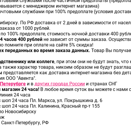
товыми службами после частичной предоплаты (предоплат
овывается с менеджером интернет магазина)
очтовыми службами при 100% предоплате (условия доставк
ибирску. По РФ доставка от 2 дней в зависимости от насе
аказа от 1000 рублей.
по 100% предоплате, стоимость ночной доставки 400 рубл
4 часов 400 рублей
не зависит от суммы заказа. Осуществ
о помните при оплате на сайте 5% скидка!
х переданных во время заказа данных.
Товар Вы получае
дственнику или коллеге
, при этом они не будут знать, чт
а также характер товара, никоим образом не будут разгл
ры
представляется как доставка интернет-магазина без дет
я ООО "Авента".
-Петерубрге
и в
других городах России
и странах СНГ
магазин 24 часа!
В любое время суток вы можете с нами 
линия 24 часа
шоп 24 часа Пл. Маркса, ул. Покрышкина д. 6
шоп 24 часа Пл. Калинина, Красный пр-т 155
по Новосибирску
аж
 Санкт-Петербургу, РФ