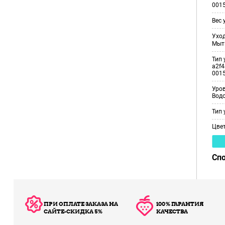
001
Вес 
Уход
Мыт
Тип 
a2f4
001
Уро
Вод
Тип 
Цве
Сп
ПРИ ОПЛАТЕ ЗАКАЗА НА
100% ГАРАНТИЯ
САЙТЕ-СКИДКА 5%
КАЧЕСТВА