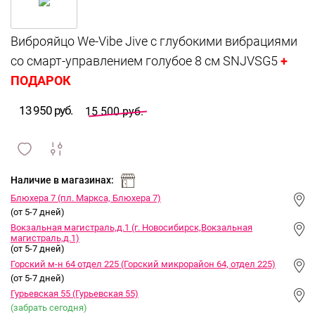
Виброяйцо We-Vibe Jive с глубокими вибрациями
+
со смарт-управлением голубое 8 см SNJVSG5
ПОДАРОК
13 950 руб.
15 500 руб.
сравнить
ИЗБРАННОЕ
и
Наличие в магазинах:
Блюхера 7 (пл. Маркса, Блюхера 7)
(от 5-7 дней)
Вокзальная магистраль,д.1 (г. Новосибирск,Вокзальная
магистраль,д.1)
(от 5-7 дней)
Горский м-н 64 отдел 225 (Горский микрорайон 64, отдел 225)
(от 5-7 дней)
Гурьевская 55 (Гурьевская 55)
(забрать сегодня)