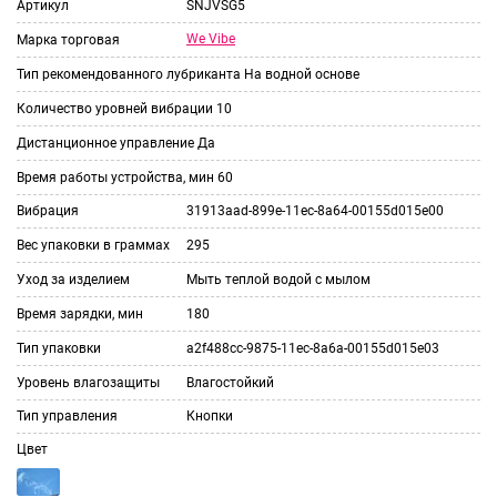
Артикул
SNJVSG5
We Vibe
Марка торговая
Тип рекомендованного лубриканта
На водной основе
Количество уровней вибрации
10
Дистанционное управление
Да
Время работы устройства, мин
60
Вибрация
31913aad-899e-11ec-8a64-00155d015e00
Вес упаковки в граммах
295
Уход за изделием
Мыть теплой водой с мылом
Время зарядки, мин
180
Тип упаковки
a2f488cc-9875-11ec-8a6a-00155d015e03
Уровень влагозащиты
Влагостойкий
Тип управления
Кнопки
Цвет