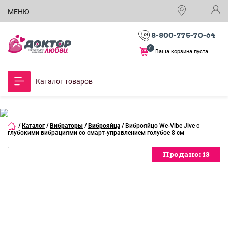
МЕНЮ
8-800-775-70-64
0
Ваша корзина пуста
Каталог товаров
/
Каталог
/
Вибраторы
/
Виброяйца
/
Виброяйцо We-Vibe Jive с
глубокими вибрациями со смарт-управлением голубое 8 см
Продано:
Продано:
Продано:
Продано:
Продано:
Продано:
Продано:
Продано:
Продано:
13
13
13
13
13
13
13
13
13