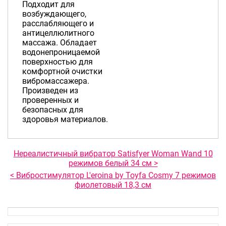
Подходит для
возбуждающего,
расслабляющего и
антицеллюлитного
массажа. Обладает
водонепроницаемой
поверхностью для
комфортной очистки
вибромассажера.
Произведен из
проверенных и
безопасных для
здоровья материалов.
Нереалистичный вибратор Satisfyer Woman Wand 10
режимов белый 34 см >
< Вибростимулятор L'eroina by Toyfa Cosmy 7 режимов
фиолетовый 18,3 см