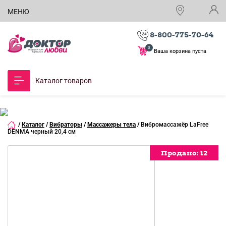
МЕНЮ
8-800-775-70-64
0
Ваша корзина пуста
Каталог товаров
/
Каталог
/
Вибраторы
/
Массажеры тела
/
Вибромассажёр LaFree
DENMA черный 20,4 см
Продано:
Продано:
Продано:
12
12
12