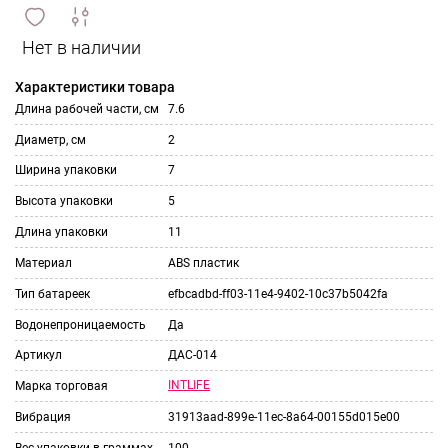
сравнить
ИЗБРАННОЕ
и
Характеристики товара
Длина рабочей части, см
7.6
Диаметр, см
2
Ширина упаковки
7
Высота упаковки
5
Длина упаковки
11
Материал
ABS пластик
Тип батареек
efbcadbd-ff03-11e4-9402-10c37b5042fa
Водонепроницаемость
Да
Артикул
ДАС-014
INTLIFE
Марка торговая
Вибрация
31913aad-899e-11ec-8a64-00155d015e00
Вес упаковки в граммах
100