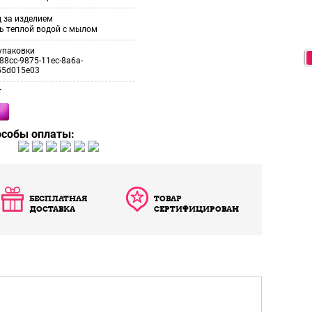
 за изделием
ь теплой водой с мылом
упаковки
88cc-9875-11ec-8a6a-
55d015e03
т
особы оплаты:
БЕСПЛАТНАЯ
ТОВАР
ДОСТАВКА
СЕРТИФИЦИРОВАН