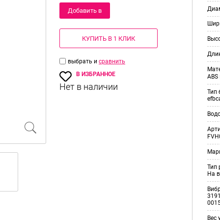
Диам
Добавить в
Шир
корзину
КУПИТЬ В 1 КЛИК
Выс
Дли
выбрать и
сравнить
Мат
В ИЗБРАННОЕ
ABS 
Тип 
efbc
Вод
Арт
FVH
Мар
Тип
На в
Виб
3191
001
Вес 