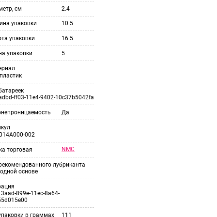
етр, см
2.4
ина упаковки
10.5
ота упаковки
16.5
на упаковки
5
ериал
пластик
батареек
adbd-ff03-11e4-9402-10c37b5042fa
онепроницаемость
Да
икул
014A000-002
NMC
ка торговая
 рекомендованного лубриканта
одной основе
рация
3aad-899e-11ec-8a64-
55d015e00
упаковки в граммах
111