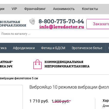
ции
VIP
Франчайзинг
Анонимность
Контакты
8-800-775-70-64
ЕСПЛАТНАЯ
Заказат
ОРЯЧАЯ ЛИНИЯ
info@lovedoctor.ru
тика
Афродизиаки
Фетиш и БДСМ
Эротическое белье
АТНАЯ*
КОНФИДЕНЦИАЛЬНАЯ
ВКА 24Ч
НЕПРОЗРАЧНАЯ УПАКОВКА
вибрации фиолетовое 5 см
1 710 руб.
Хар
1 900 руб.
Длин