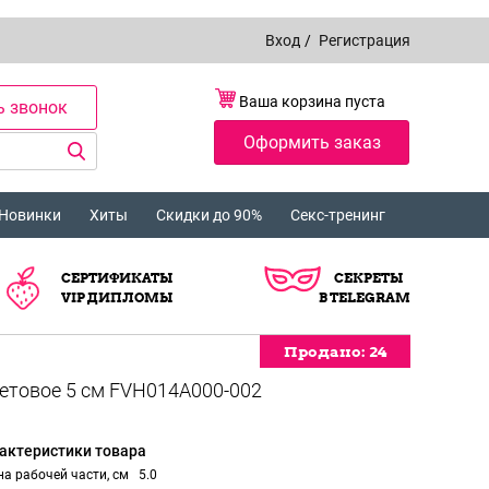
Вход
/
Регистрация
Ваша корзина пуста
ь звонок
Оформить заказ
Новинки
Хиты
Скидки до 90%
Секс-тренинг
СЕРТИФИКАТЫ
СЕКРЕТЫ
VIP ДИПЛОМЫ
В TELEGRAM
Продано:
Продано:
Продано:
Продано:
24
24
24
24
актеристики товара
а рабочей части, см
5.0