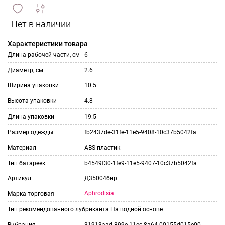
сравнить
ИЗБРАННОЕ
и
Характеристики товара
Длина рабочей части, см
6
Диаметр, см
2.6
Ширина упаковки
10.5
Высота упаковки
4.8
Длина упаковки
19.5
Размер одежды
fb2437de-31fe-11e5-9408-10c37b5042fa
Материал
ABS пластик
Тип батареек
b4549f30-1fe9-11e5-9407-10c37b5042fa
Артикул
Д35004бир
Aphrodisia
Марка торговая
Тип рекомендованного лубриканта
На водной основе
Вибрация
31913aad-899e-11ec-8a64-00155d015e00