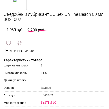
Съедобный лубрикант JO Sex On The Beach 60 мл
JO21002
1 980 руб.
2 200 руб.
сравнить
ИЗБРАННОЕ
и
Характеристики товара
Ширина упаковки
3
Высота упаковки
11.5
Длина упаковки
3
Основа
Водная
Артикул
JO21002
SYSTEM JO
Марка торговая