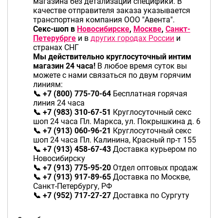
магазина без детализации специфики.
В
качестве отправителя заказа указывается
транспортная компания ООО "Авента".
Секс-шоп в
Новосибирске
,
Москве
,
Санкт-
Петерубрге
и в
других городах России
и
странах СНГ
Мы действительно круглосуточный интим
магазин 24 часа!
В любое время суток вы
можете с нами связаться по двум горячим
линиям:
📞 +7 (800) 775-70-64
Бесплатная горячая
линия 24 часа
📞 +7 (983) 310-67-51
Круглосуточный секс
шоп 24 часа Пл. Маркса, ул. Покрышкина д. 6
📞 +7 (913) 060-96-21
Круглосуточный секс
шоп 24 часа Пл. Калинина, Красный пр-т 155
📞 +7 (913) 458-67-43
Доставка курьером по
Новосибирску
📞 +7 (913) 775-95-20
Отдел оптовых продаж
📞 +7 (913) 917-89-65
Доставка по Москве,
Санкт-Петербургу, РФ
📞 +7 (952) 717-27-27
Доставка по Сургуту