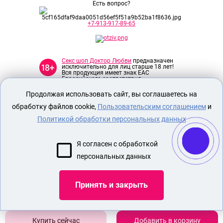
Есть вопрос?
+7-913-917-89-65
Секс шоп Доктор Любви
предназначен
исключительно для лиц старше 18 лет!
Вся продукция имеет знак EAC
Евразийского соответствия.
Продолжая использовать сайт, вы соглашаетесь на
О МАГАЗИНЕ
обработку файлов cookie,
Пользовательским соглашением
и
ОПЛАТА И ДОСТАВКА
Политикой обработки персональных данных
СЕКС ИГРУШКИ
Я согласен с обработкой
ЭРОТИЧЕСКОЕ БЕЛЬЕ
персональных данных
Показать еще
Принять и закрыть
Добавить в корзину