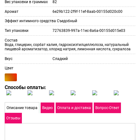
Вес упаковки в граммах
82
Аромат
6e29b122-2f9f-11ef-8aab-00155d020c00
Эффект интимного средства
Съедобный
Тип упаковки
72763839-997a-11ec-8a6a-00155d015e03
Состав
Вода, глицерин, сорбат калия, гидроксиэтилцеллюлоза, натуральный
пищевой ароматизатор, хлорид натрия, лимонная кислота, сукралоза
Вкус
Сладкий
Цвет
Способы оплаты:
Описание товара
Видео
Оплата и доставка
Вопрос-Ответ
Отзывы