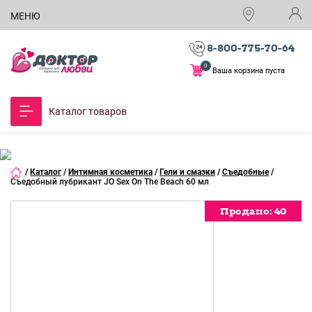
МЕНЮ
8-800-775-70-64
0
Ваша корзина пуста
Каталог товаров
/
Каталог
/
Интимная косметика
/
Гели и смазки
/
Съедобные
/
Съедобный лубрикант JO Sex On The Beach 60 мл
Продано:
Продано:
Продано:
Продано:
Продано:
Продано:
Продано:
Продано:
Продано:
40
40
40
40
40
40
40
40
40