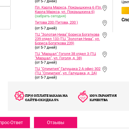
(от 5-7 дней)
Цве
Пл. Карла Маркса, Покрышкина 6 (Пл.
Карла Маркса, ул. Покрышкина 6)
(забрать сегодня)
Сп
Титова 200 (Титова, 200 )
(от 5-7 дней)
ТЦ "Золотая Нива" Бориса Богаткова
239 отдел 133 (ТЦ "Золотая Нива", ул.
Бориса Богаткова 239)
(от 5-7 дней)
ТЦ "Маршал" Гоголя 38 отдел 3 (ТЦ
"Маршал", ул. Гоголя, д. 38)
(от 5-7 дней)
ТЦ "Олимпия" Галущака 2 А офис 302
(ТЦ "Олимпия", ул. Галущака, д. 2А)
(от 5-7 дней)
ПРИ ОПЛАТЕ ЗАКАЗА НА
100% ГАРАНТИЯ
САЙТЕ-СКИДКА 5%
КАЧЕСТВА
прос-Ответ
Отзывы