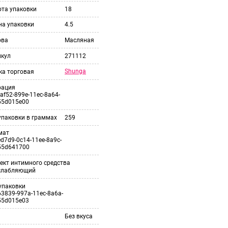
ота упаковки
18
на упаковки
4.5
ова
Масляная
икул
271112
Shunga
ка торговая
рация
af52-899e-11ec-8a64-
55d015e00
упаковки в граммах
259
мат
d7d9-0c14-11ee-8a9c-
55d641700
ект интимного средства
слабляющий
упаковки
3839-997a-11ec-8a6a-
55d015e03
Без вкуса