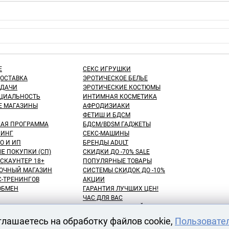
Е
СЕКС ИГРУШКИ
ДОСТАВКА
ЭРОТИЧЕСКОЕ БЕЛЬЕ
ЫДАЧИ
ЭРОТИЧЕСКИЕ КОСТЮМЫ
ЦИАЛЬНОСТЬ
ИНТИМНАЯ КОСМЕТИКА
Е МАГАЗИНЫ
АФРОДИЗИАКИ
ФЕТИШ И БДСМ
КАЯ ПРОГРАММА
БДСМ/BDSM ГАДЖЕТЫ
ИНГ
СЕКС-МАШИНЫ
О И ИП
БРЕНДЫ ADULT
Е ПОКУПКИ (СП)
СКИДКИ ДО -70% SALE
СКАУНТЕР 18+
ПОПУЛЯРНЫЕ ТОВАРЫ
ОЧНЫЙ МАГАЗИН
СИСТЕМЫ СКИДОК ДО -10%
С-ТРЕНИНГОВ
АКЦИИ
 ОБМЕН
ГАРАНТИЯ ЛУЧШИХ ЦЕН!
ЧАС ДЛЯ ВАС
NEW! ДЕНЬ ЗНАНИЙ!
КУПАТЕЛЕЙ
100 БОНУСНЫХ РУБЛЕЙ!
глашаетесь на обработку файлов cookie,
Пользовате
ВАРОВ
ОТЛОЖЕННЫЕ ТОВАРЫ