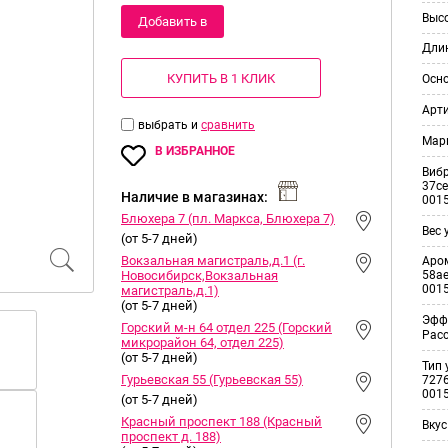
Выс
Добавить в
Дли
корзину
КУПИТЬ В 1 КЛИК
Осн
Арт
выбрать и
сравнить
Мар
В ИЗБРАННОЕ
Виб
37ce
Наличие в магазинах:
001
Блюхера 7 (пл. Маркса, Блюхера 7)
Вес 
(от 5-7 дней)
Вокзальная магистраль,д.1 (г.
Аро
Новосибирск,Вокзальная
58ae
001
магистраль,д.1)
(от 5-7 дней)
Эфф
Горский м-н 64 отдел 225 (Горский
Рас
микрорайон 64, отдел 225)
(от 5-7 дней)
Тип 
Гурьевская 55 (Гурьевская 55)
7276
001
(от 5-7 дней)
Красный проспект 188 (Красный
Вкус
проспект д. 188)