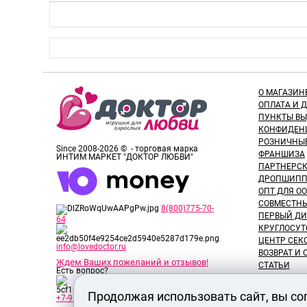
О МАГАЗИН
ОПЛАТА И 
ПУНКТЫ В
КОНФИДЕН
РОЗНИЧНЫ
Since 2008-2026 © - торговая марка
ФРАНШИЗА
ИНТИМ МАРКЕТ "ДОКТОР ЛЮБВИ"
ПАРТНЕРС
ДРОПШИПП
ОПТ ДЛЯ ОО
СОВМЕСТНЫ
8(800)775-70-
ПЕРВЫЙ ДИ
64
КРУГЛОСУТ
ЦЕНТР СЕК
info@lovedoctor.ru
ВОЗВРАТ И
Ждем Ваших пожеланий и отзывов!
СТАТЬИ
Есть вопрос?
НОВОСТИ
ОТЗЫВЫ ПО
Продолжая использовать сайт, вы со
+7-913-917-89-65
ОБЗОРЫ ТО