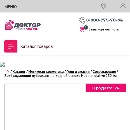
МЕНЮ
8-800-775-70-64
0
Ваша корзина пуста
Каталог товаров
/
Каталог
/
Интимная косметика
/
Гели и смазки
/
Согревающие
/
Возбуждающий лубрикант на водной основе Hot stimulative 250 мл
Продано:
Продано:
Продано:
24
24
24