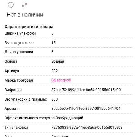
сравнить
ИЗБРАННОЕ
и
Характеристики товара
Ширина упаковки
6
Высота упаковки
15
Длина упаковки
6
Основа
Водная
Артикул
202
Splashglide
Марка торговая
Вибрация
37ceaf52-899e-11ec-8a64-00155d015e00
Вес упаковки в граммах
300
Аромат
8bcb5e0b-f1fc-11ed-8a97-00155d641704
Эффект интимного средства
Возбуждающий
Тип упаковки
72763839-997a-11ec-8a6a-00155d015e03
Вкус
Без вкуса