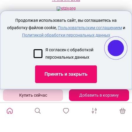
Продолжая использовать сайт, вы соглашаетесь на
Секс шоп Доктор Любви
предназначен
исключительно для лиц старше 18 лет!
обработку файлов cookie,
Пользовательским соглашением
и
Вся продукция имеет знак EAC
Евразийского соответствия.
Политикой обработки персональных данных
О МАГАЗИНЕ
Я согласен с обработкой
ОПЛАТА И ДОСТАВКА
персональных данных
СЕКС ИГРУШКИ
ЭРОТИЧЕСКОЕ БЕЛЬЕ
Принять и закрыть
Показать еще
Добавить в корзину
ИЗБРАННЫЕ ТОВАРЫ
0