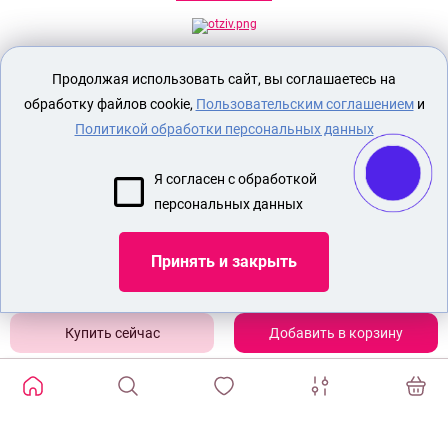
Секс шоп Доктор Любви
предназначен
Продолжая использовать сайт, вы соглашаетесь на
исключительно для лиц старше 18 лет!
Вся продукция имеет знак EAC
обработку файлов cookie,
Пользовательским соглашением
и
Евразийского соответствия.
Политикой обработки персональных данных
О МАГАЗИНЕ
Я согласен с обработкой
ОПЛАТА И ДОСТАВКА
персональных данных
СЕКС ИГРУШКИ
ЭРОТИЧЕСКОЕ БЕЛЬЕ
Принять и закрыть
БДСМ ИГРУШКИ
СЕКС ШОП НАСАДКИ НА ЧЛЕН
Добавить в корзину
Показать еще
ИЗБРАННЫЕ ТОВАРЫ
0