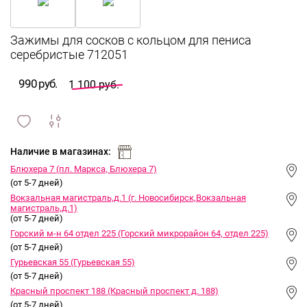
Зажимы для сосков с кольцом для пениса
серебристые 712051
990 руб.
1 100 руб.
сравнить
ИЗБРАННОЕ
и
Наличие в магазинах:
Блюхера 7 (пл. Маркса, Блюхера 7)
(от 5-7 дней)
Вокзальная магистраль,д.1 (г. Новосибирск,Вокзальная
магистраль,д.1)
(от 5-7 дней)
Горский м-н 64 отдел 225 (Горский микрорайон 64, отдел 225)
(от 5-7 дней)
Гурьевская 55 (Гурьевская 55)
(от 5-7 дней)
Красный проспект 188 (Красный проспект д. 188)
(от 5-7 дней)