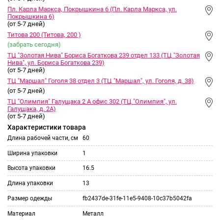
Пл. Карла Маркса, Покрышкина 6 (Пл. Карла Маркса, ул.
Покрышкина 6)
(от 5-7 дней)
Титова 200 (Титова, 200 )
(забрать сегодня)
ТЦ "Золотая Нива" Бориса Богаткова 239 отдел 133 (ТЦ "Золотая
Нива", ул. Бориса Богаткова 239)
(от 5-7 дней)
ТЦ "Маршал" Гоголя 38 отдел 3 (ТЦ "Маршал", ул. Гоголя, д. 38)
(от 5-7 дней)
ТЦ "Олимпия" Галущака 2 А офис 302 (ТЦ "Олимпия", ул.
Галущака, д. 2А)
(от 5-7 дней)
Характеристики товара
Длина рабочей части, см
60
Ширина упаковки
1
Высота упаковки
16.5
Длина упаковки
13
Размер одежды
fb2437de-31fe-11e5-9408-10c37b5042fa
Материал
Металл