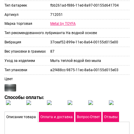
Тип батареек
fbb261ad-f886-11ed-8a97-00155d641704
Артикул
712051
Metal by TOYFA
Марка торговая
Тип рекомендованного лубриканта
На водной основе
Вибрация
37ceaf52-899e-11ec-8a64-00155d015e00
Вес упаковки в граммах
87
Уход за изделием
Мыть теплой водой без мыла
Тип упаковки
a2f488cc-9875-11ec-8a6a-00155d015e03
Цвет
Способы оплаты:
Описание товара
Оплата и доставка
Вопрос-Ответ
Отзывы