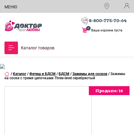
МЕНЮ
8-800-775-70-64
0
Ваша корзина пуста
Каталог товаров
/
Каталог
/
Фетиш и БДСМ
/
БДСМ
/
Зажимы для сосков
/
Зажимы
на соски с тремя цепочками Three-level серебристый
Продано:
Продано:
Продано:
Продано:
Продано:
Продано:
16
16
16
16
16
16