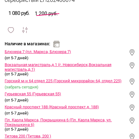
серебристый EH202400074
1 080 руб.
1 200 руб.
сравнить
ИЗБРАННОЕ
и
Наличие в магазинах:
Блюхера 7 (пл. Маркса, Блюхера 7)
(от 5-7 дней)
Вокзальная магистраль,д.1 (г. Новосибирск,Вокзальная
магистраль,д.1)
(от 5-7 дней)
Горский м-н 64 отдел 225 (Горский микрорайон 64, отдел 225)
(забрать сегодня)
Гурьевская 55 (Гурьевская 55)
(от 5-7 дней)
Красный проспект 188 (Красный проспект д. 188)
(от 5-7 дней)
Пл. Карла Маркса, Покрышкина 6 (Пл. Карла Маркса, ул.
Покрышкина 6)
(от 5-7 дней)
Титова 200 (Титова, 200 )