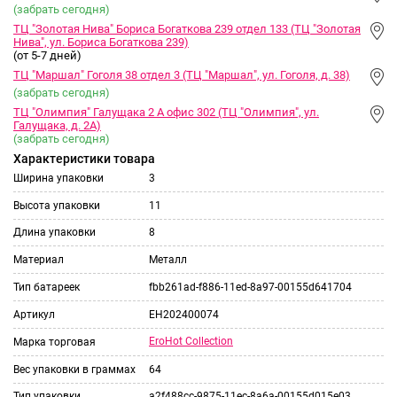
(забрать сегодня)
ТЦ "Золотая Нива" Бориса Богаткова 239 отдел 133 (ТЦ "Золотая
Нива", ул. Бориса Богаткова 239)
(от 5-7 дней)
ТЦ "Маршал" Гоголя 38 отдел 3 (ТЦ "Маршал", ул. Гоголя, д. 38)
(забрать сегодня)
ТЦ "Олимпия" Галущака 2 А офис 302 (ТЦ "Олимпия", ул.
Галущака, д. 2А)
(забрать сегодня)
Характеристики товара
Ширина упаковки
3
Высота упаковки
11
Длина упаковки
8
Материал
Металл
Тип батареек
fbb261ad-f886-11ed-8a97-00155d641704
Артикул
EH202400074
EroHot Collection
Марка торговая
Вес упаковки в граммах
64
Тип упаковки
a2f488cc-9875-11ec-8a6a-00155d015e03