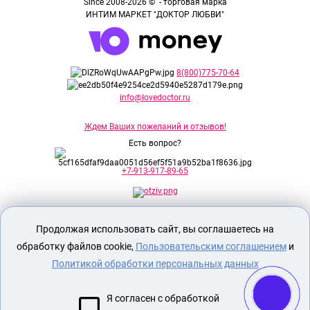
Since 2008-2026 © - торговая марка
ИНТИМ МАРКЕТ "ДОКТОР ЛЮБВИ"
8(800)775-70-64
info@lovedoctor.ru
Ждем Ваших пожеланий и отзывов!
Есть вопрос?
+7-913-917-89-65
Секс шоп Доктор Любви
предназначен
Продолжая использовать сайт, вы соглашаетесь на
исключительно для лиц старше 18 лет!
Вся продукция имеет знак EAC
обработку файлов cookie,
Пользовательским соглашением
и
Евразийского соответствия.
Политикой обработки персональных данных
О МАГАЗИНЕ
Я согласен с обработкой
ОПЛАТА И ДОСТАВКА