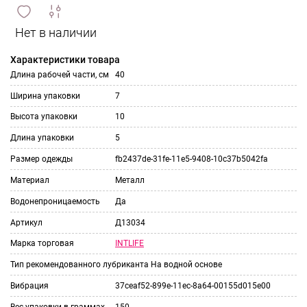
сравнить
ИЗБРАННОЕ
и
Характеристики товара
Длина рабочей части, см
40
Ширина упаковки
7
Высота упаковки
10
Длина упаковки
5
Размер одежды
fb2437de-31fe-11e5-9408-10c37b5042fa
Материал
Металл
Водонепроницаемость
Да
Артикул
Д13034
INTLIFE
Марка торговая
Тип рекомендованного лубриканта
На водной основе
Вибрация
37ceaf52-899e-11ec-8a64-00155d015e00
Вес упаковки в граммах
150