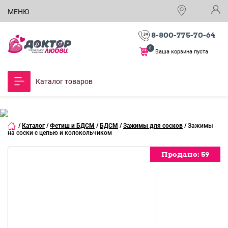
МЕНЮ
8-800-775-70-64
0
Ваша корзина пуста
Каталог товаров
/
Каталог
/
Фетиш и БДСМ
/
БДСМ
/
Зажимы для сосков
/
Зажимы
на соски с цепью и колокольчиком
Продано:
59