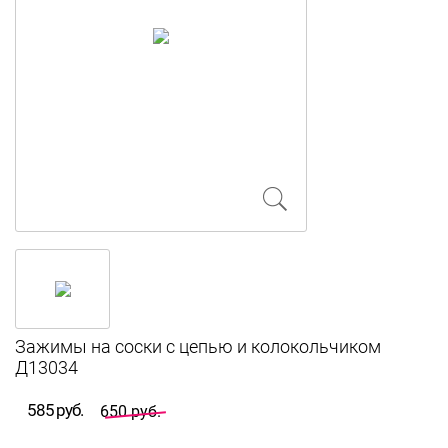
Зажимы на соски с цепью и колокольчиком
Д13034
585 руб.
650 руб.