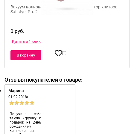
Вакуум-волновой бесконтактный стимулятор клитора
Satisfyer Pro 2
0 руб.
Купить в 1 клик
В корзину
Отзывы покупателей о товаре:
Марина
01.02.2018г.
Получила себе
такую игрушку в
подарок на день
рождения,ну
великолепная