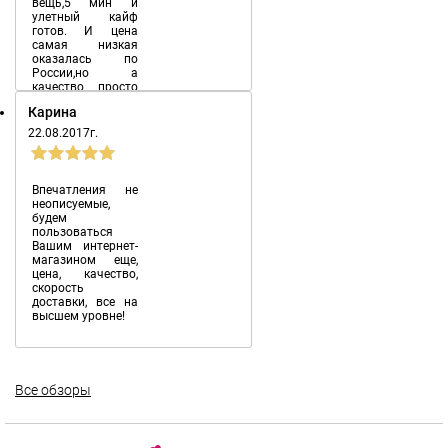
вещь,5 мин и
улетный кайф
готов. И цена
самая низкая
оказалась по
России,но а
качество просто
�...
Карина
22.08.2017г.
Впечатления не
неописуемые,
будем
пользоваться
Вашим интернет-
магазином еще,
цена, качество,
скорость
доставки, все на
высшем уровне!