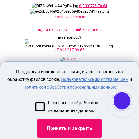
8(800)775-70-64
info@lovedoctor.ru
Ждем Ваших пожеланий и отзывов!
Есть вопрос?
+7-913-917-89-65
Продолжая использовать сайт, вы соглашаетесь на
Секс шоп Доктор Любви
предназначен
исключительно для лиц старше 18 лет!
обработку файлов cookie,
Пользовательским соглашением
и
Вся продукция имеет знак EAC
Евразийского соответствия.
Политикой обработки персональных данных
О МАГАЗИНЕ
Я согласен с обработкой
ОПЛАТА И ДОСТАВКА
персональных данных
СЕКС ИГРУШКИ
ЭРОТИЧЕСКОЕ БЕЛЬЕ
Принять и закрыть